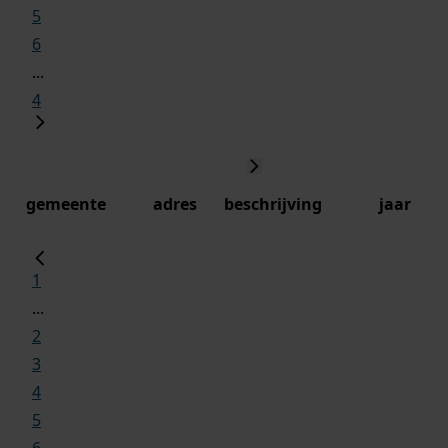
5
6
...
4
gemeente
adres
beschrijving
jaar
1
...
2
3
4
5