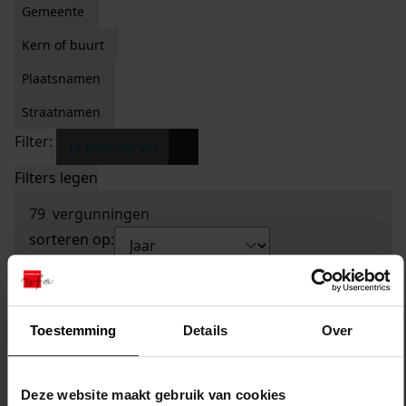
Gemeente
Kern of buurt
Plaatsnamen
Straatnamen
Filter:
x
1e Rozenstraat
Filters legen
79
vergunningen
sorteren op:
Toestemming
Details
Over
Deze website maakt gebruik van cookies