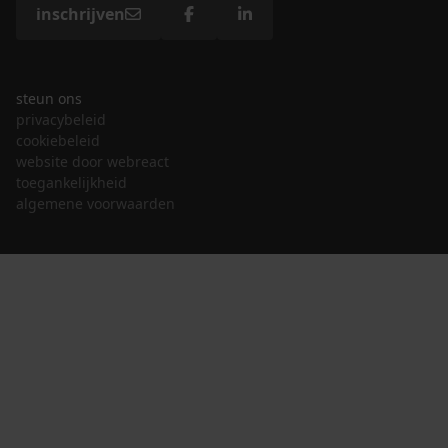
inschrijven
steun ons
privacybeleid
cookiebeleid
website door webreact
toegankelijkheid
algemene voorwaarden