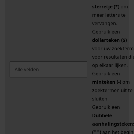
sterretje (*)
om
meer letters te
vervangen.
Gebruik een
dollarteken ($)
voor uw zoekterm
voor resultaten di
op elkaar lijken.
Gebruik een
minteken (-)
om
zoektermen uit te
sluiten.
Gebruik een
Dubbele
aanhalingsteken
(" ")
aan het begin