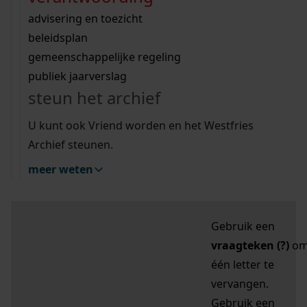
zoektips
Wij helpen u op weg met een aantal zoektips.
bekijk ons geschiedenislokaal
vergunningen
bouwvergunningen
advisering en toezicht
bekijk alle zoektips
beeld en geluid
omgevingsvergunningen
beleidsplan
uitleg nodig?
gemeenschappelijke regeling
publiek jaarverslag
Mijn Studiezaal (inloggen)
Wij helpen u op weg met een aantal zoektips.
steun het archief
bekijk alle zoektips
Door leestekens in
U kunt ook Vriend worden en het Westfries
uw zoekopdracht te
Archief steunen.
gebruiken, zoekt u
meer weten
specifieker of juist
breder:
Gebruik een
vraagteken (?)
o
één letter te
vervangen.
Gebruik een