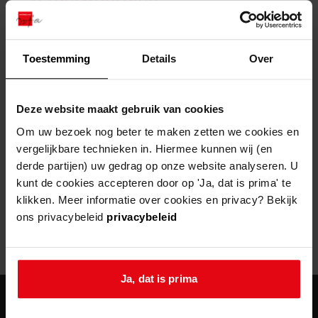
zoektips
Wij helpen u op weg met een aantal zoektips.
bekijk ons geschiedenislokaal
vergunningen
bouwvergunningen
advisering en toezicht
bekijk alle zoektips
beeld en geluid
omgevingsvergunningen
beleidsplan
uitleg nodig?
gemeenschappelijke regeling
Toestemming
Details
Over
publiek jaarverslag
Wij helpen u op weg met een aantal zoektips.
Helaas, er is een fout opgetreden
steun het archief
bekijk alle zoektips
Door een fout tijdens het verwerken van deze pagina is het niet
Deze website maakt gebruik van cookies
mogelijk om deze pagina te kunnen bekijken.
U kunt ook Vriend worden en het Westfries
Om uw bezoek nog beter te maken zetten we cookies en
Archief steunen.
vergelijkbare technieken in. Hiermee kunnen wij (en
404
- Not Found
derde partijen) uw gedrag op onze website analyseren. U
meer weten
kunt de cookies accepteren door op 'Ja, dat is prima' te
Mogelijk kunt u deze pagina niet bezoeken door:
klikken. Meer informatie over cookies en privacy? Bekijk
ons privacybeleid
privacybeleid
een
verouderde bladwijzer/favoriet
een zoekmachine heeft een
verouderde lijst van de website
een
fout getypt
adres
Ja, dat is prima
agenda