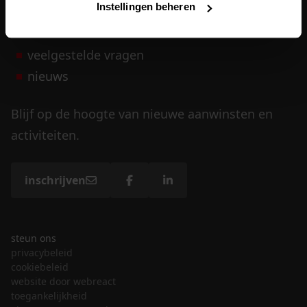
Instellingen beheren
vrijwilligers
veelgestelde vragen
nieuws
Blijf op de hoogte van nieuwe aanwinsten en
activiteiten.
inschrijven
steun ons
privacybeleid
cookiebeleid
website door webreact
toegankelijkheid