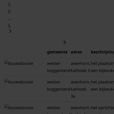
5
6
...
5
gemeente
adres
beschrijvin
wester-
avenhorn,
het plaatse
koggenland
kathoek 3
een bijkeuk
wester-
avenhorn,
het plaatse
koggenland
kathoek
een bijkeuk
3a
wester-
avenhorn,
het opricht