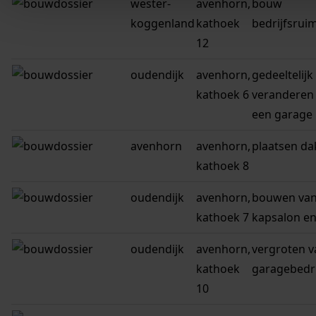
wester-
avenhorn,
bouw
koggenland
kathoek
bedrijfsrui
12
oudendijk
avenhorn,
gedeeltelijk
kathoek 6
veranderen
een garage
avenhorn
avenhorn,
plaatsen da
kathoek 8
oudendijk
avenhorn,
bouwen van
kathoek 7
kapsalon en
oudendijk
avenhorn,
vergroten v
kathoek
garagebedri
10