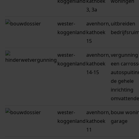
koggenland
kathoek
woningen
3, 3a
wester-
avenhorn,
uitbreiden
koggenland
kathoek
bedrijfsrui
15
wester-
avenhorn,
vergunning
koggenland
kathoek
een carross
14-15
autospuitinr
de gehele
inrichting
omvattend
wester-
avenhorn,
bouw woni
koggenland
kathoek
garage
11