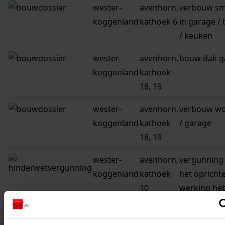
wester-
avenhorn,
verbouw sm
koggenland
kathoek 6
in garage /
/ keuken
wester-
avenhorn,
bouw dak g
koggenland
kathoek
18, 19
wester-
avenhorn,
verbouw w
koggenland
kathoek
/ garage
18, 19
wester-
avenhorn,
vergunning
koggenland
kathoek
het oprichte
10
werking he
van een tan
voor