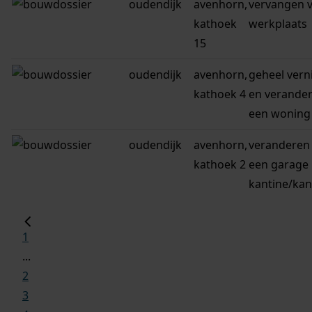
oudendijk
avenhorn,
vervangen 
kathoek
werkplaats
15
oudendijk
avenhorn,
geheel ver
kathoek 4
en verande
een woning
oudendijk
avenhorn,
veranderen
kathoek 2
een garage 
kantine/kan
1
...
2
3