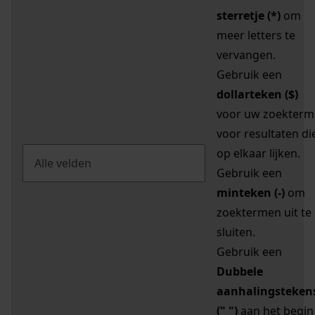
sterretje (*)
om
meer letters te
vervangen.
Gebruik een
dollarteken ($)
voor uw zoekterm
voor resultaten di
op elkaar lijken.
Gebruik een
minteken (-)
om
zoektermen uit te
sluiten.
Gebruik een
Dubbele
aanhalingsteken
(" ")
aan het begin