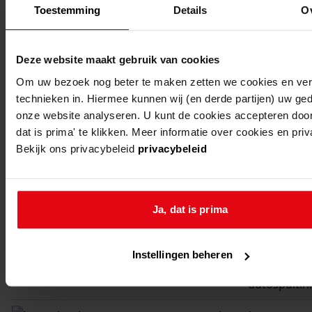
motorvoert
Toestemming
Details
O
en een
herstelinric
Deze website maakt gebruik van cookies
voor
Om uw bezoek nog beter te maken zetten we cookies en verg
motorvoert
technieken in. Hiermee kunnen wij (en derde partijen) uw ge
wester-
avenhorn,
bouw
onze website analyseren. U kunt de cookies accepteren door
dat is prima' te klikken. Meer informatie over cookies en pri
koggenland
kathoek
bedrijfsrui
Bekijk ons privacybeleid
privacybeleid
14, 15
wester-
avenhorn,
vergunning
koggenland
kathoek
het oprichte
Ja, dat is prima
14-15
werking he
van een
Instellingen beheren
carrosserie
autospuitin