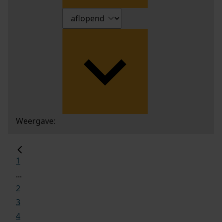
Weergave:
1
...
2
3
4