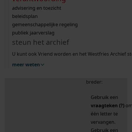
zoektips
Wij helpen u op weg met een aantal zoektips.
bekijk ons geschiedenislokaal
vergunningen
bouwvergunningen
advisering en toezicht
bekijk alle zoektips
beeld en geluid
omgevingsvergunningen
beleidsplan
uitleg nodig?
gemeenschappelijke regeling
publiek jaarverslag
Mijn Studiezaal (inloggen)
Wij helpen u op weg met een aantal zoektips.
steun het archief
bekijk alle zoektips
Door leestekens in
U kunt ook Vriend worden en het Westfries Archief s
uw zoekopdracht te
meer weten
gebruiken, zoekt u
specifieker of juist
breder:
Gebruik een
vraagteken (?)
o
één letter te
vervangen.
Gebruik een