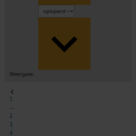
Weergave:
1
...
2
3
4