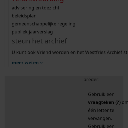
zoektips
Wij helpen u op weg met een aantal zoektips.
bekijk ons geschiedenislokaal
vergunningen
bouwvergunningen
advisering en toezicht
bekijk alle zoektips
beeld en geluid
omgevingsvergunningen
beleidsplan
uitleg nodig?
gemeenschappelijke regeling
publiek jaarverslag
Mijn Studiezaal (inloggen)
Wij helpen u op weg met een aantal zoektips.
steun het archief
bekijk alle zoektips
Door leestekens in
U kunt ook Vriend worden en het Westfries Archief s
uw zoekopdracht te
meer weten
gebruiken, zoekt u
specifieker of juist
breder:
Gebruik een
vraagteken (?)
o
één letter te
vervangen.
Gebruik een