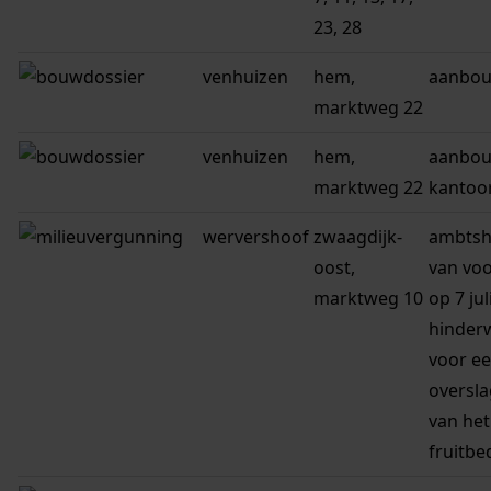
23, 28
venhuizen
hem,
aanbou
marktweg 22
venhuizen
hem,
aanbo
marktweg 22
kantoo
wervershoof
zwaagdijk-
ambtsh
oost,
van voo
marktweg 10
op 7 ju
hinder
voor ee
oversla
van het
fruitbed