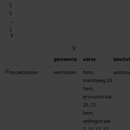
5
6
...
5
gemeente
adres
beschr
venhuizen
hem,
aanbou
marktweg 23
hem,
prunusstraat
20, 22
hem,
veilingstraat
7, 11, 13, 17,