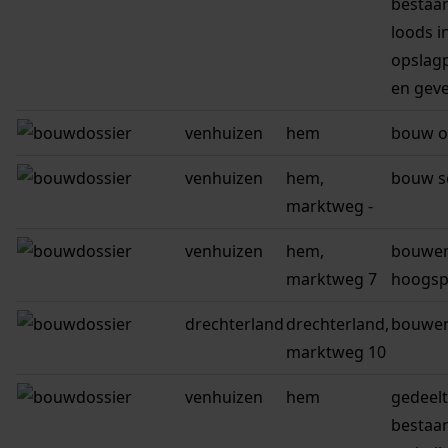
bestaa
loods i
opslagp
en geve
venhuizen
hem
bouw o
venhuizen
hem,
bouw s
marktweg -
venhuizen
hem,
bouwe
marktweg 7
hoogsp
drechterland
drechterland,
bouwen
marktweg 10
venhuizen
hem
gedeel
bestaa