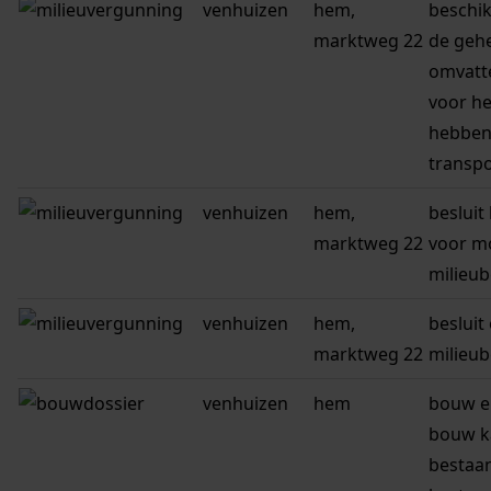
venhuizen
hem,
beschi
marktweg 22
de gehe
omvatt
voor he
hebben
transpo
venhuizen
hem,
besluit
marktweg 22
voor m
milieu
venhuizen
hem,
besluit
marktweg 22
milieu
venhuizen
hem
bouw e
bouw k
bestaan