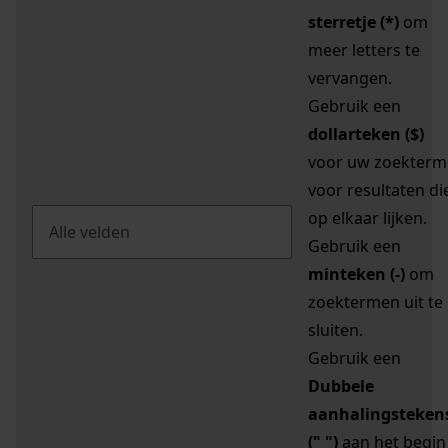
sterretje (*)
om
meer letters te
vervangen.
Gebruik een
dollarteken ($)
voor uw zoekterm
voor resultaten di
op elkaar lijken.
Gebruik een
minteken (-)
om
zoektermen uit te
sluiten.
Gebruik een
Dubbele
aanhalingsteken
(" ")
aan het begin