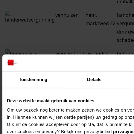
emball
venhuizen
hem,
handha
marktweg 22
vergun
dmv d
schade
wervershoof
zwaagdijk-
het opr
oost,
mechani
marktweg 11
Toestemming
Details
wervershoof
zwaagdijk-
het ve
oost,
bedrijf
marktweg 12
Deze website maakt gebruik van cookies
Om uw bezoek nog beter te maken zetten we cookies en verg
wervershoof
zwaagdijk-
nieuwe
in. Hiermee kunnen wij (en derde partijen) uw gedrag op onz
oost,
inricht
U kunt de cookies accepteren door op 'Ja, dat is prima' te kl
marktweg 12
milieu
over cookies en privacy? Bekijk ons privacybeleid
privacybe