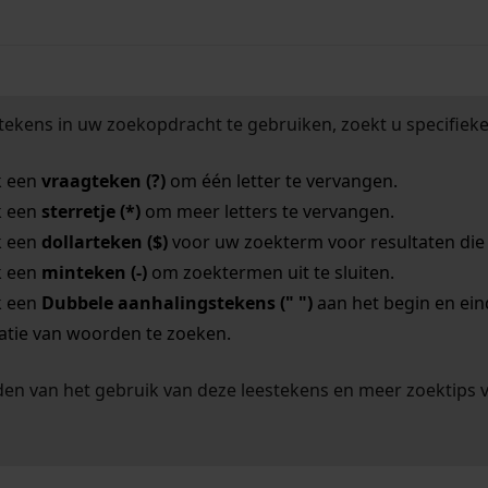
tekens in uw zoekopdracht te gebruiken, zoekt u specifieker
k een
vraagteken (?)
om één letter te vervangen.
k een
sterretje (*)
om meer letters te vervangen.
k een
dollarteken ($)
voor uw zoekterm voor resultaten die o
k een
minteken (-)
om zoektermen uit te sluiten.
k een
Dubbele aanhalingstekens (" ")
aan het begin en ei
tie van woorden te zoeken.
en van het gebruik van deze leestekens en meer zoektips 