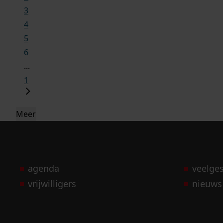
3
4
5
6
...
1
Meer
agenda
veelge
vrijwilligers
nieuws