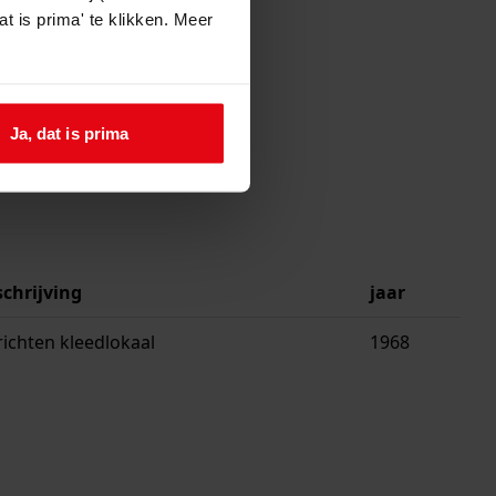
t is prima' te klikken. Meer
Ja, dat is prima
schrijving
jaar
ichten kleedlokaal
1968