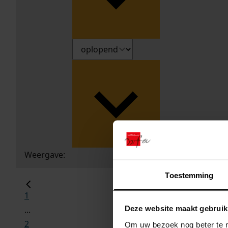
Weergave:
Toestemming
1
Deze website maakt gebruik
...
2
Om uw bezoek nog beter te m