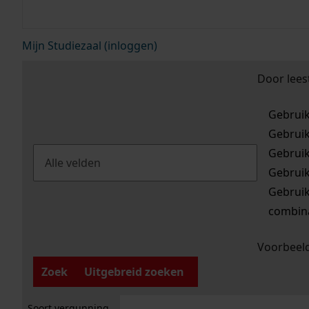
Mijn Studiezaal (inloggen)
Door lees
Gebrui
Gebrui
Gebrui
Gebrui
Gebrui
combina
Voorbeeld
Zoek
Uitgebreid zoeken
Soort vergunning