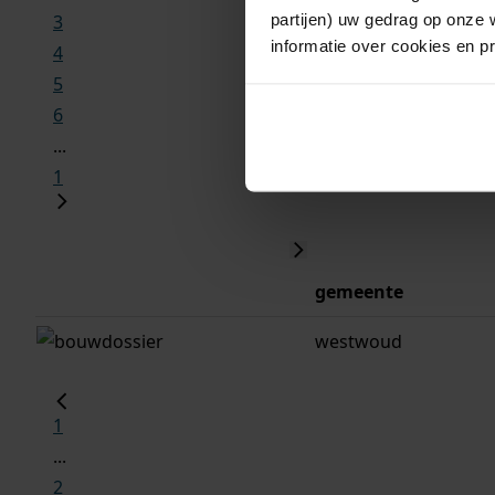
partijen) uw gedrag op onze 
3
informatie over cookies en p
4
5
6
...
1
gemeente
westwoud
1
...
2