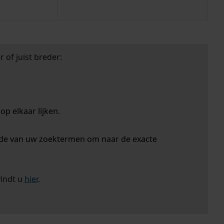
 of juist breder:
p elkaar lijken.
nde van uw zoektermen om naar de exacte
vindt u
hier
.