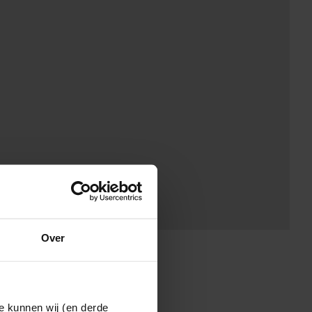
Over
e kunnen wij (en derde