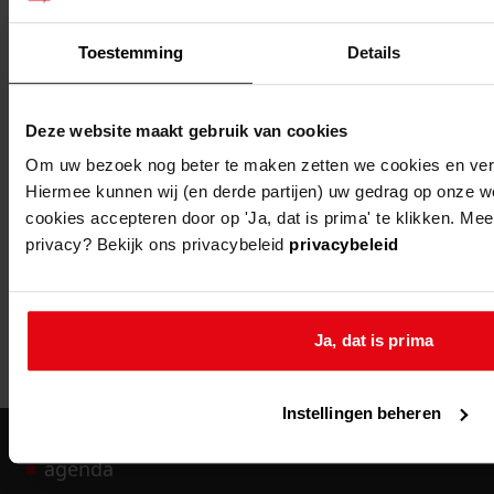
Toestemming
Details
1
...
2
Deze website maakt gebruik van cookies
3
Om uw bezoek nog beter te maken zetten we cookies en verge
Hiermee kunnen wij (en derde partijen) uw gedrag op onze w
4
cookies accepteren door op 'Ja, dat is prima' te klikken. Mee
5
privacy? Bekijk ons privacybeleid
privacybeleid
6
...
499
Ja, dat is prima
Meer
Instellingen beheren
agenda