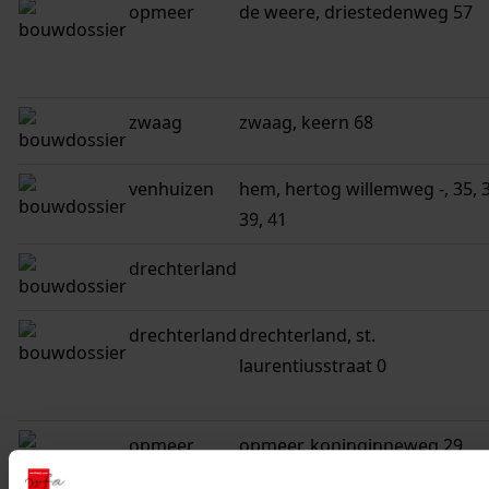
opmeer
de weere, driestedenweg 57
zwaag
zwaag, keern 68
venhuizen
hem, hertog willemweg -, 35, 3
39, 41
drechterland
drechterland
drechterland, st.
laurentiusstraat 0
opmeer
opmeer, koninginneweg 29