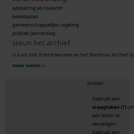
zoektips
Wij helpen u op weg met een aantal zoektips.
bekijk ons geschiedenislokaal
vergunningen
bouwvergunningen
advisering en toezicht
bekijk alle zoektips
beeld en geluid
omgevingsvergunningen
beleidsplan
uitleg nodig?
gemeenschappelijke regeling
publiek jaarverslag
Mijn Studiezaal (inloggen)
Wij helpen u op weg met een aantal zoektips.
steun het archief
bekijk alle zoektips
Door leestekens in
U kunt ook Vriend worden en het Westfries Archief s
uw zoekopdracht te
meer weten
gebruiken, zoekt u
specifieker of juist
breder:
Gebruik een
vraagteken (?)
o
één letter te
vervangen.
Gebruik een