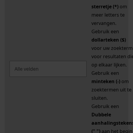
sterretje (*)
om
meer letters te
vervangen.
Gebruik een
dollarteken ($)
voor uw zoekterm
voor resultaten di
op elkaar lijken.
Gebruik een
minteken (-)
om
zoektermen uit te
sluiten.
Gebruik een
Dubbele
aanhalingsteken
(" ")
aan het begin