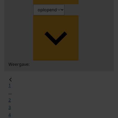
Weergave:
1
...
2
3
4