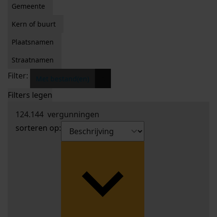
Gemeente
Kern of buurt
Plaatsnamen
Straatnamen
Filter:
x
Met bestand(en)
Filters legen
124.144
vergunningen
sorteren op: