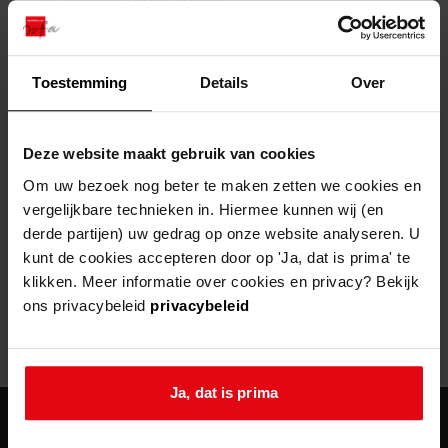
zoektips
Wij helpen u op weg met een aantal zoektips.
bekijk ons geschiedenislokaal
vergunningen
bouwvergunningen
advisering en toezicht
bekijk alle zoektips
beeld en geluid
omgevingsvergunningen
beleidsplan
uitleg nodig?
gemeenschappelijke regeling
Toestemming
Details
Over
publiek jaarverslag
Wij helpen u op weg met een aantal zoektips.
Helaas, er is een fout opgetreden
steun het archief
bekijk alle zoektips
Door een fout tijdens het verwerken van deze pagina is het niet
Deze website maakt gebruik van cookies
mogelijk om deze pagina te kunnen bekijken.
U kunt ook Vriend worden en het Westfries
Om uw bezoek nog beter te maken zetten we cookies en
Archief steunen.
vergelijkbare technieken in. Hiermee kunnen wij (en
404
- Not Found
derde partijen) uw gedrag op onze website analyseren. U
meer weten
kunt de cookies accepteren door op 'Ja, dat is prima' te
Mogelijk kunt u deze pagina niet bezoeken door:
klikken. Meer informatie over cookies en privacy? Bekijk
ons privacybeleid
privacybeleid
een
verouderde bladwijzer/favoriet
een zoekmachine heeft een
verouderde lijst van de website
een
fout getypt
adres
Ja, dat is prima
agenda