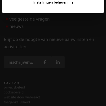
Instellingen beheren
vrijwilligers
veelgestelde vragen
nieuws
Blijf op de hoogte van nieuwe aanwinsten en
activiteiten.
inschrijven
steun ons
privacybeleid
cookiebeleid
website door webreact
toegankelijkheid