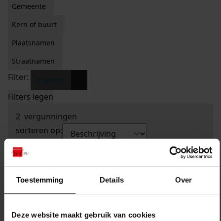
Gemeente
Kern of buurt
Plaatsnamen
Straatnamen
Filter:
x
't Weiver
Filters legen
2
vergunningen
sorteren op:
Toestemming
Details
Over
Deze website maakt gebruik van cookies