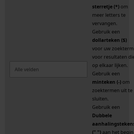
sterretje (*)
om
meer letters te
vervangen.
Gebruik een
dollarteken ($)
voor uw zoekterm
voor resultaten di
op elkaar lijken.
Gebruik een
minteken (-)
om
zoektermen uit te
sluiten.
Gebruik een
Dubbele
aanhalingsteken
(" ")
aan het begin