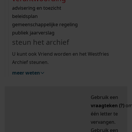
zoektips
Wij helpen u op weg met een aantal zoektips.
bekijk ons geschiedenislokaal
vergunningen
bouwvergunningen
advisering en toezicht
bekijk alle zoektips
beeld en geluid
omgevingsvergunningen
beleidsplan
uitleg nodig?
gemeenschappelijke regeling
publiek jaarverslag
Mijn Studiezaal (inloggen)
Wij helpen u op weg met een aantal zoektips.
steun het archief
bekijk alle zoektips
Door leestekens in
U kunt ook Vriend worden en het Westfries
uw zoekopdracht te
Archief steunen.
gebruiken, zoekt u
meer weten
specifieker of juist
breder:
Gebruik een
vraagteken (?)
o
één letter te
vervangen.
Gebruik een