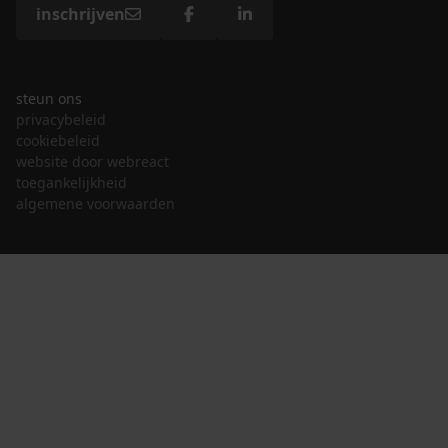
inschrijven
steun ons
privacybeleid
cookiebeleid
website door webreact
toegankelijkheid
algemene voorwaarden