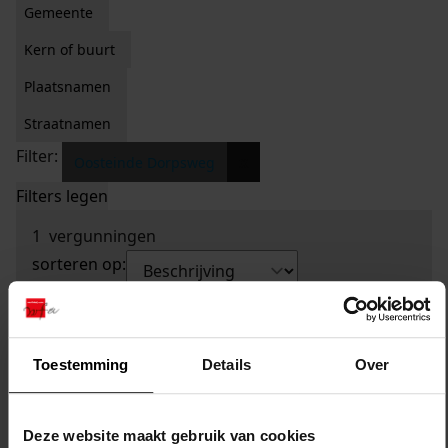
Gemeente
Kern of buurt
Plaatsnamen
Straatnamen
Filter:
x
Oosteinde Dorpsweg
Filters legen
1
vergunningen
sorteren op:
Toestemming
Details
Over
Deze website maakt gebruik van cookies