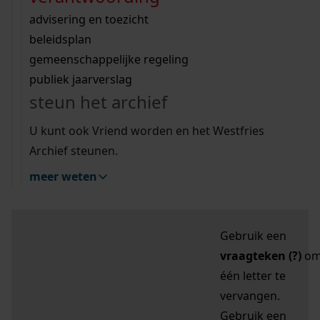
zoektips
Wij helpen u op weg met een aantal zoektips.
bekijk ons geschiedenislokaal
vergunningen
bouwvergunningen
advisering en toezicht
bekijk alle zoektips
beeld en geluid
omgevingsvergunningen
beleidsplan
uitleg nodig?
gemeenschappelijke regeling
publiek jaarverslag
Mijn Studiezaal (inloggen)
Wij helpen u op weg met een aantal zoektips.
steun het archief
bekijk alle zoektips
Door leestekens in
U kunt ook Vriend worden en het Westfries
uw zoekopdracht te
Archief steunen.
gebruiken, zoekt u
meer weten
specifieker of juist
breder:
Gebruik een
vraagteken (?)
o
één letter te
vervangen.
Gebruik een