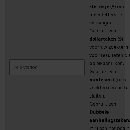
sterretje (*)
om
meer letters te
vervangen.
Gebruik een
dollarteken ($)
voor uw zoekterm
voor resultaten di
op elkaar lijken.
Gebruik een
minteken (-)
om
zoektermen uit te
sluiten.
Gebruik een
Dubbele
aanhalingsteken
(" ")
aan het begin