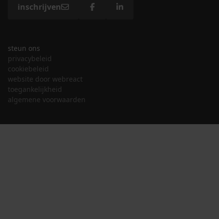
inschrijven
steun ons
privacybeleid
cookiebeleid
website door webreact
toegankelijkheid
algemene voorwaarden