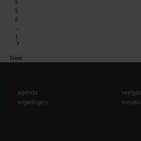
4
5
6
...
1
Meer
agenda
veelge
vrijwilligers
nieuws