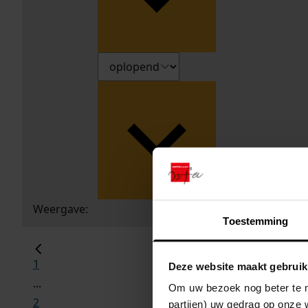
Weergave:
Toestemming
1
Deze website maakt gebruik
...
Om uw bezoek nog beter te m
2
partijen) uw gedrag op onze 