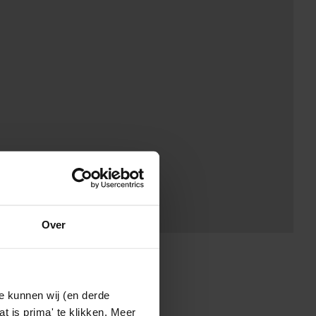
Over
e kunnen wij (en derde
t is prima' te klikken. Meer