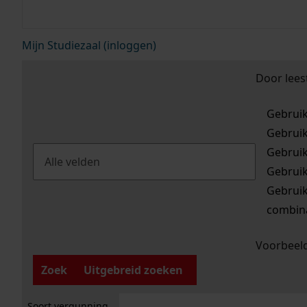
Mijn Studiezaal (inloggen)
Door lees
Gebrui
Gebrui
Gebrui
Gebrui
Gebrui
combina
Voorbeeld
Zoek
Uitgebreid zoeken
Soort vergunning