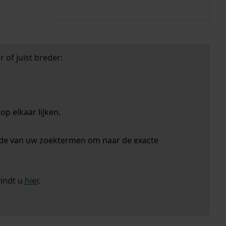
 of juist breder:
p elkaar lijken.
nde van uw zoektermen om naar de exacte
vindt u
hier
.