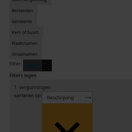
Bestanden
Gemeente
Kern of buurt
Plaatsnamen
Straatnamen
Filter:
x
Veld 't
Filters legen
1
vergunningen
sorteren op: