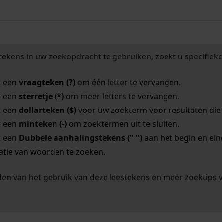
tekens in uw zoekopdracht te gebruiken, zoekt u specifieker
k een
vraagteken (?)
om één letter te vervangen.
k een
sterretje (*)
om meer letters te vervangen.
k een
dollarteken ($)
voor uw zoekterm voor resultaten die o
k een
minteken (-)
om zoektermen uit te sluiten.
k een
Dubbele aanhalingstekens (" ")
aan het begin en ei
tie van woorden te zoeken.
en van het gebruik van deze leestekens en meer zoektips 