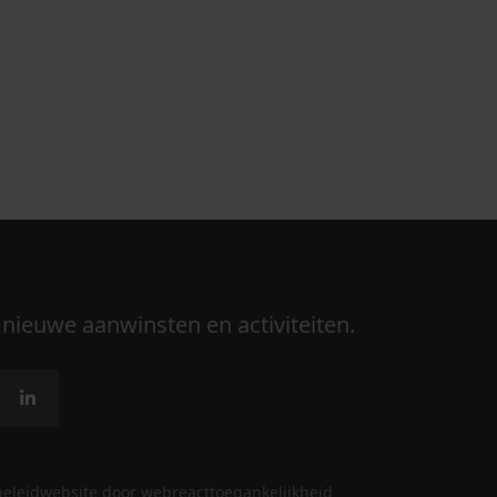
 nieuwe aanwinsten en activiteiten.
beleid
website door webreact
toegankelijkheid