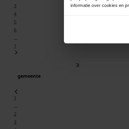
3
informatie over cookies en p
4
5
6
...
1
gemeente
1
...
2
3