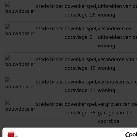
stede broec
bovenkarspel,
uitbreiden van d
dorsvlegel 26
woning
stede broec
bovenkarspel,
veranderen en
dorsvlegel 3
uitbreiden van d
woning
stede broec
bovenkarspel,
veranderen van 
dorsvlegel 19
woning
stede broec
bovenkarspel,
verbouwen van 
dorsvlegel 41
woning
stede broec
bovenkarspel,
vergroten van d
dorsvlegel 35
garage aan de
voorzijde
stede broec
bovenkarspel,
vergroten van d