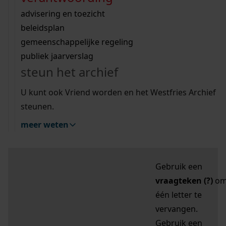
zoektips
Wij helpen u op weg met een aantal zoektips.
bekijk ons geschiedenislokaal
vergunningen
bouwvergunningen
advisering en toezicht
bekijk alle zoektips
beeld en geluid
omgevingsvergunningen
beleidsplan
uitleg nodig?
gemeenschappelijke regeling
publiek jaarverslag
Mijn Studiezaal (inloggen)
Wij helpen u op weg met een aantal zoektips.
steun het archief
bekijk alle zoektips
Door leestekens in
U kunt ook Vriend worden en het Westfries Archief
uw zoekopdracht te
steunen.
gebruiken, zoekt u
meer weten
specifieker of juist
breder:
Gebruik een
vraagteken (?)
o
één letter te
vervangen.
Gebruik een