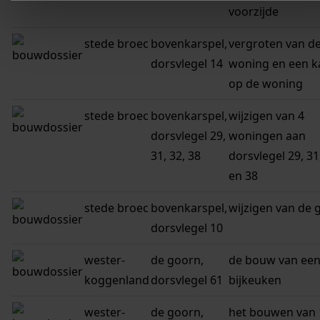
voorzijde
stede broec
bovenkarspel,
vergroten van d
dorsvlegel 14
woning en een k
op de woning
stede broec
bovenkarspel,
wijzigen van 4
dorsvlegel 29,
woningen aan
31, 32, 38
dorsvlegel 29, 31
en 38
stede broec
bovenkarspel,
wijzigen van de 
dorsvlegel 10
wester-
de goorn,
de bouw van ee
koggenland
dorsvlegel 61
bijkeuken
wester-
de goorn,
het bouwen van 