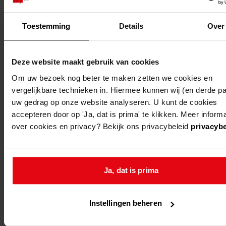
dorsvlegel 13
woning
Toestemming
Details
Over
stede broec
bovenkarspel,
vergroten van d
dorsvlegel 15,
woning aan
17
dorsvlegel 15 aa
Deze website maakt gebruik van cookies
linker- en achter
Om uw bezoek nog beter te maken zetten we cookies en
en het vergroten
vergelijkbare technieken in. Hiermee kunnen wij (en derde par
uw gedrag op onze website analyseren. U kunt de cookies
de woning aan
accepteren door op 'Ja, dat is prima' te klikken. Meer informa
dorsvlegel 17 aa
over cookies en privacy? Bekijk ons privacybeleid
privacybe
achterzijde
stede broec
bovenkarspel,
vergroten van d
dorsvlegel 24
woning aan de
Ja, dat is prima
voorzijde
Instellingen beheren
stede broec
bovenkarspel,
vergroten van d
dorsvlegel 10
woning aan