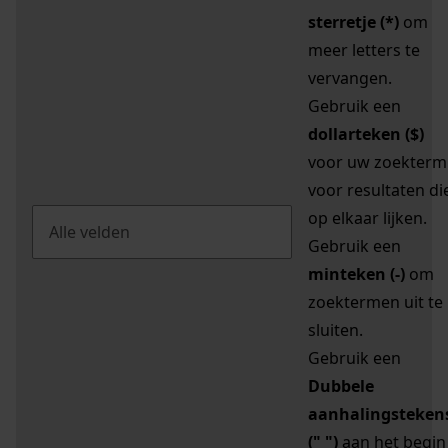
sterretje (*)
om
meer letters te
vervangen.
Gebruik een
dollarteken ($)
voor uw zoekterm
voor resultaten di
op elkaar lijken.
Gebruik een
minteken (-)
om
zoektermen uit te
sluiten.
Gebruik een
Dubbele
aanhalingsteken
(" ")
aan het begin