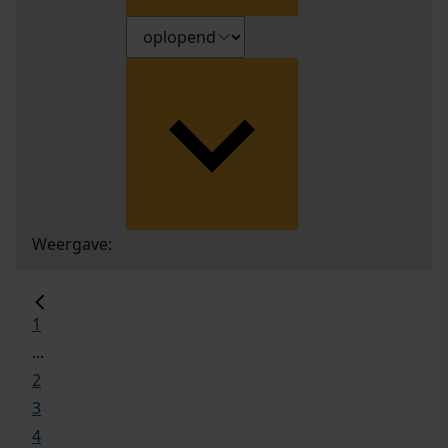
Weergave:
1
...
2
3
4