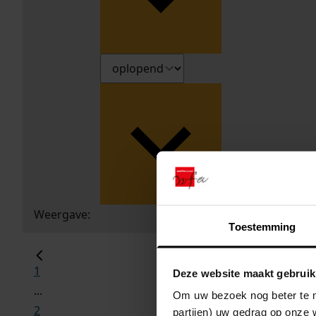
Weergave:
Toestemming
1
Deze website maakt gebruik
...
Om uw bezoek nog beter te m
2
partijen) uw gedrag op onze 