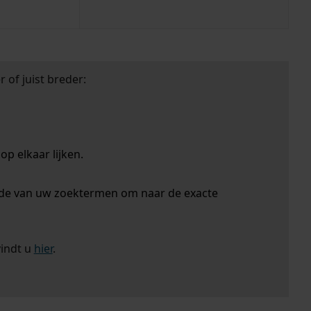
 of juist breder:
p elkaar lijken.
nde van uw zoektermen om naar de exacte
vindt u
hier
.