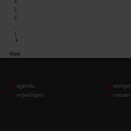
4
5
6
...
1
Meer
agenda
veelge
vrijwilligers
nieuws