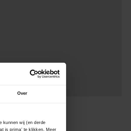
Over
e kunnen wij (en derde
t is prima' te klikken. Meer