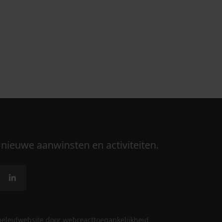
 nieuwe aanwinsten en activiteiten.
beleid
website door webreact
toegankelijkheid