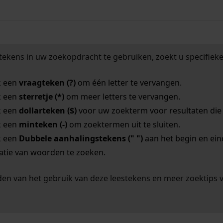
tekens in uw zoekopdracht te gebruiken, zoekt u specifieker
k een
vraagteken (?)
om één letter te vervangen.
k een
sterretje (*)
om meer letters te vervangen.
k een
dollarteken ($)
voor uw zoekterm voor resultaten die o
k een
minteken (-)
om zoektermen uit te sluiten.
k een
Dubbele aanhalingstekens (" ")
aan het begin en ei
tie van woorden te zoeken.
en van het gebruik van deze leestekens en meer zoektips 