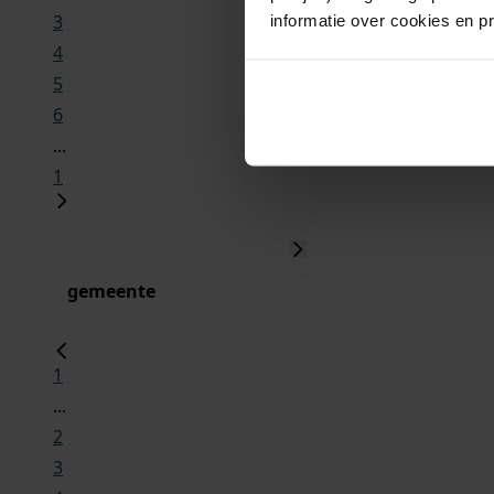
3
informatie over cookies en p
4
5
6
...
1
gemeente
1
...
2
3