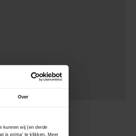
Over
e kunnen wij (en derde
t is prima' te klikken. Meer