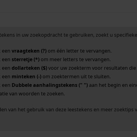
tekens in uw zoekopdracht te gebruiken, zoekt u specifieker
k een
vraagteken (?)
om één letter te vervangen.
k een
sterretje (*)
om meer letters te vervangen.
k een
dollarteken ($)
voor uw zoekterm voor resultaten die o
k een
minteken (-)
om zoektermen uit te sluiten.
k een
Dubbele aanhalingstekens (" ")
aan het begin en ei
tie van woorden te zoeken.
en van het gebruik van deze leestekens en meer zoektips 