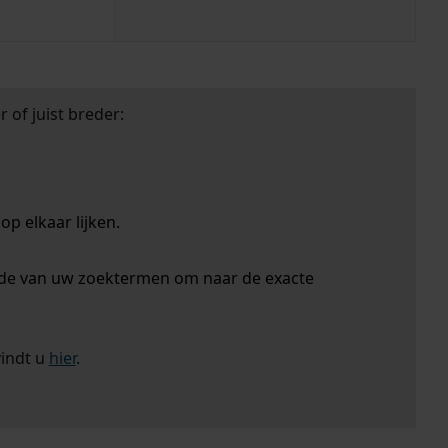
 of juist breder:
p elkaar lijken.
nde van uw zoektermen om naar de exacte
vindt u
hier
.