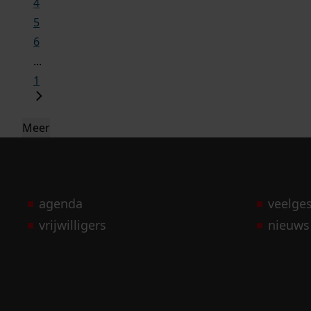
4
5
6
...
1
Meer
agenda
veelge
vrijwilligers
nieuws