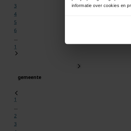
3
informatie over cookies en p
4
5
6
...
1
gemeente
1
...
2
3