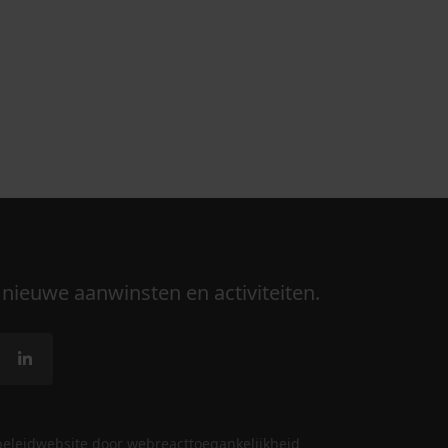
 nieuwe aanwinsten en activiteiten.
beleid
website door webreact
toegankelijkheid