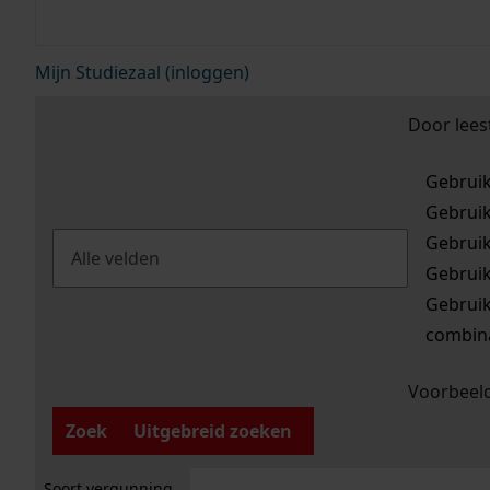
Mijn Studiezaal (inloggen)
Door lees
Gebrui
Gebrui
Gebrui
Gebrui
Gebrui
combina
Voorbeeld
Zoek
Uitgebreid zoeken
Soort vergunning