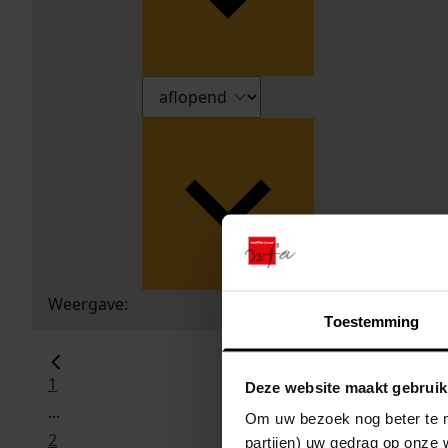
Weergave:
Toestemming
1
Deze website maakt gebruik
...
Om uw bezoek nog beter te m
2
partijen) uw gedrag op onze 