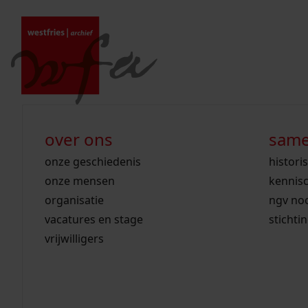
Ga naar content
zoeken naar:
wet open overheid
ontdek westfriesland
onderzoek binnen de collectie
activiteiten
innovatie
over ons
same
gemeente drechterland
aanwinsten
hele collectie
cursussen
datascience
onze geschiedenis
histori
home
gemeente enkhuizen
niet of beperkt openbaar
schematisch archievenoverzicht
educatie
digitale dienstverlening
onze mensen
kennis
/
archieven
gemeente hoorn
schatkist
notarissen
rondleidingen
digitalisering
organisatie
ngv no
zoeken in de c
gemeente koggenland
tentoonstellingen
open data
lezingen
vacatures en stage
stichti
gemeente medemblik
verhalen
kinderactiviteiten
vrijwilligers
gemeente opmeer
westfriese kaart