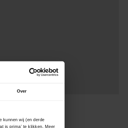
Over
e kunnen wij (en derde
t is prima' te klikken. Meer