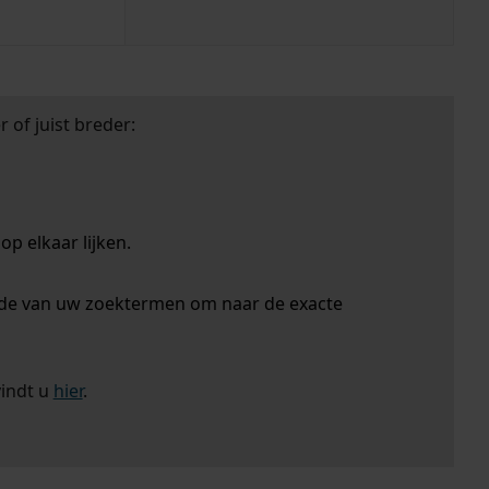
 of juist breder:
p elkaar lijken.
nde van uw zoektermen om naar de exacte
vindt u
hier
.