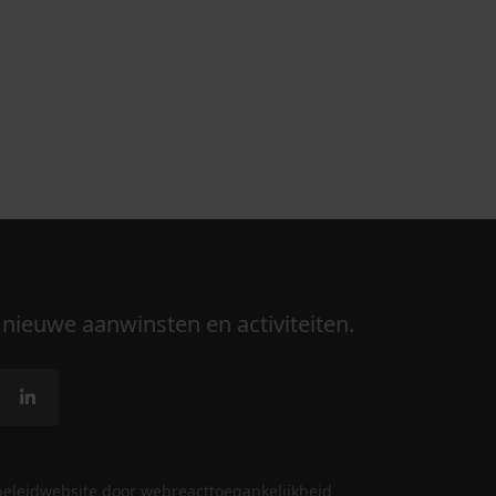
 nieuwe aanwinsten en activiteiten.
beleid
website door webreact
toegankelijkheid