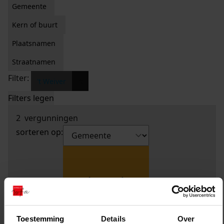
Gemeente
Kern of buurt
Plaatsnamen
Straatnamen
Filter:
x
't Weiver
Filters legen
2
vergunningen
sorteren op:
Toestemming
Details
Over