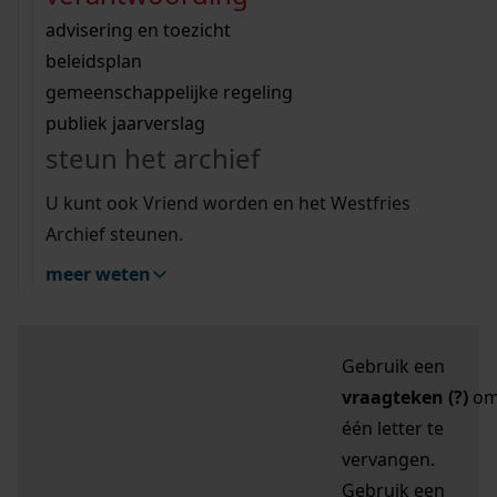
zoektips
Wij helpen u op weg met een aantal zoektips.
bekijk ons geschiedenislokaal
vergunningen
bouwvergunningen
advisering en toezicht
bekijk alle zoektips
beeld en geluid
omgevingsvergunningen
beleidsplan
uitleg nodig?
gemeenschappelijke regeling
publiek jaarverslag
Mijn Studiezaal (inloggen)
Wij helpen u op weg met een aantal zoektips.
steun het archief
bekijk alle zoektips
Door leestekens in
U kunt ook Vriend worden en het Westfries
uw zoekopdracht te
Archief steunen.
gebruiken, zoekt u
meer weten
specifieker of juist
breder:
Gebruik een
vraagteken (?)
o
één letter te
vervangen.
Gebruik een