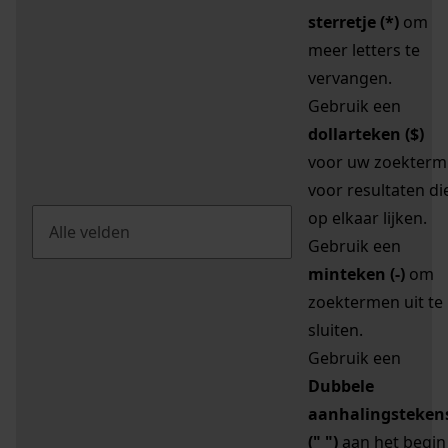
sterretje (*)
om
meer letters te
vervangen.
Gebruik een
dollarteken ($)
voor uw zoekterm
voor resultaten di
op elkaar lijken.
Gebruik een
minteken (-)
om
zoektermen uit te
sluiten.
Gebruik een
Dubbele
aanhalingsteken
(" ")
aan het begin