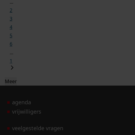
...
2
3
4
5
6
...
1
Meer
agenda
vrijwilligers
veelgestelde vragen