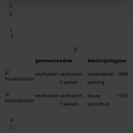
5
6
...
1
gemeente
adres
beschrijving
jaar
venhuizen
venhuizen,
veranderen
1948
't weiver -
woning
venhuizen
venhuizen,
bouw
1933
't weiver -
woonhuis
1