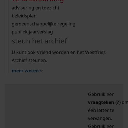
zoektips
Wij helpen u op weg met een aantal zoektips.
bekijk ons geschiedenislokaal
vergunningen
bouwvergunningen
advisering en toezicht
bekijk alle zoektips
beeld en geluid
omgevingsvergunningen
beleidsplan
uitleg nodig?
gemeenschappelijke regeling
publiek jaarverslag
Mijn Studiezaal (inloggen)
Wij helpen u op weg met een aantal zoektips.
steun het archief
bekijk alle zoektips
Door leestekens in
U kunt ook Vriend worden en het Westfries
uw zoekopdracht te
Archief steunen.
gebruiken, zoekt u
meer weten
specifieker of juist
breder:
Gebruik een
vraagteken (?)
o
één letter te
vervangen.
Gebruik een