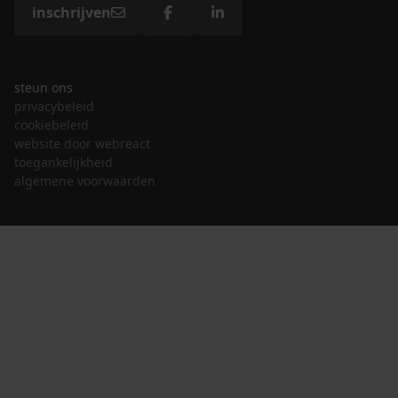
inschrijven
steun ons
privacybeleid
cookiebeleid
website door webreact
toegankelijkheid
algemene voorwaarden