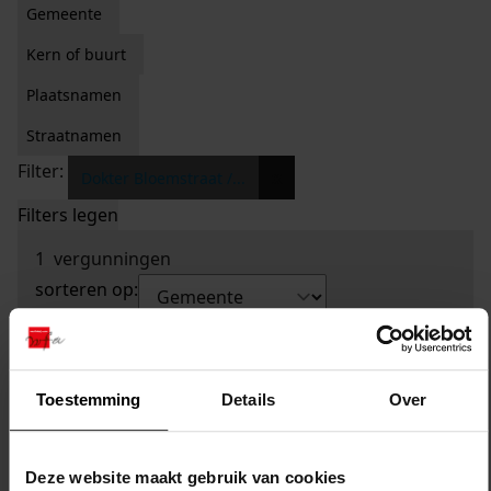
Gemeente
Kern of buurt
Plaatsnamen
Straatnamen
Filter:
x
Dokter Bloemstraat /...
Filters legen
1
vergunningen
sorteren op:
Toestemming
Details
Over
Deze website maakt gebruik van cookies