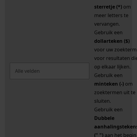
sterretje (*)
om
meer letters te
vervangen.
Gebruik een
dollarteken ($)
voor uw zoekterm
voor resultaten di
op elkaar lijken.
Gebruik een
minteken (-)
om
zoektermen uit te
sluiten.
Gebruik een
Dubbele
aanhalingsteken
(" ")
aan het begin