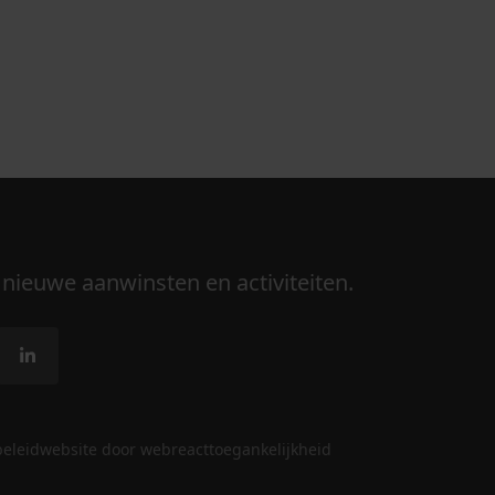
 nieuwe aanwinsten en activiteiten.
beleid
website door webreact
toegankelijkheid