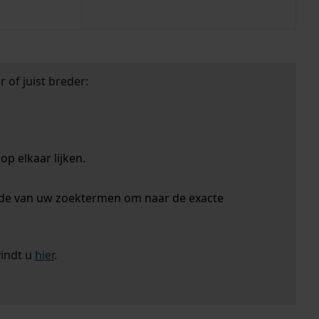
 of juist breder:
p elkaar lijken.
nde van uw zoektermen om naar de exacte
vindt u
hier
.