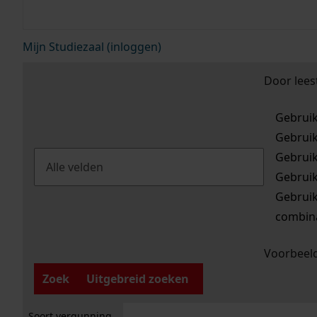
Mijn Studiezaal (inloggen)
Door lees
Gebrui
Gebrui
Gebrui
Gebrui
Gebrui
combina
Voorbeeld
Zoek
Uitgebreid zoeken
Soort vergunning