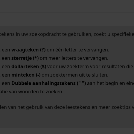
tekens in uw zoekopdracht te gebruiken, zoekt u specifieker
k een
vraagteken (?)
om één letter te vervangen.
k een
sterretje (*)
om meer letters te vervangen.
k een
dollarteken ($)
voor uw zoekterm voor resultaten die o
k een
minteken (-)
om zoektermen uit te sluiten.
k een
Dubbele aanhalingstekens (" ")
aan het begin en ei
tie van woorden te zoeken.
en van het gebruik van deze leestekens en meer zoektips 