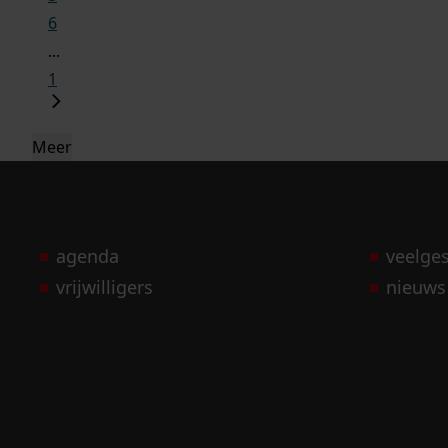
6
...
1
Meer
agenda
veelge
vrijwilligers
nieuws