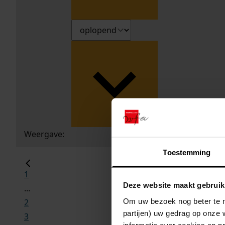
Weergave:
Toestemming
1
Deze website maakt gebruik
...
Om uw bezoek nog beter te m
2
partijen) uw gedrag op onze 
3
informatie over cookies en p