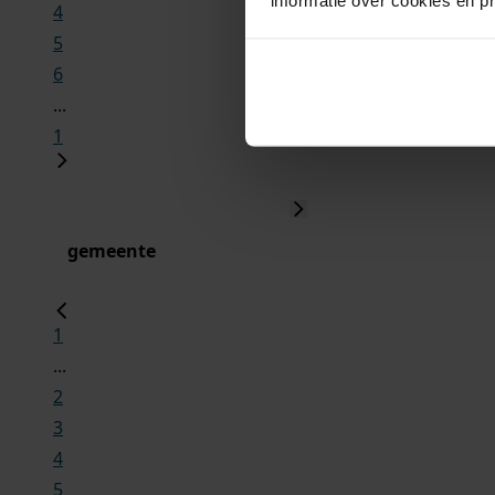
4
5
6
...
1
gemeente
1
...
2
3
4
5