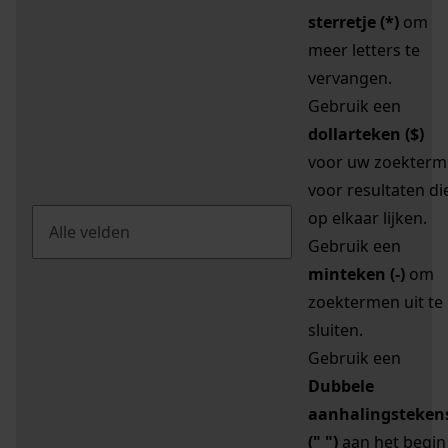
sterretje (*)
om
meer letters te
vervangen.
Gebruik een
dollarteken ($)
voor uw zoekterm
voor resultaten di
op elkaar lijken.
Gebruik een
minteken (-)
om
zoektermen uit te
sluiten.
Gebruik een
Dubbele
aanhalingsteken
(" ")
aan het begin