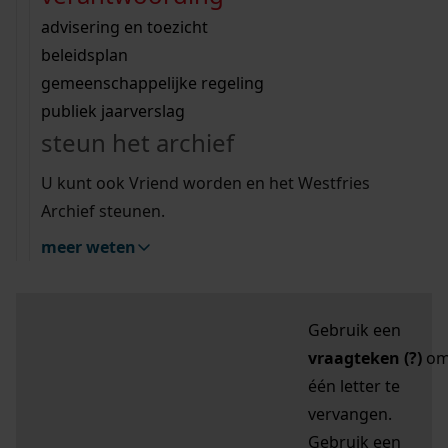
zoektips
Wij helpen u op weg met een aantal zoektips.
bekijk ons geschiedenislokaal
vergunningen
bouwvergunningen
advisering en toezicht
bekijk alle zoektips
beeld en geluid
omgevingsvergunningen
beleidsplan
uitleg nodig?
gemeenschappelijke regeling
publiek jaarverslag
Mijn Studiezaal (inloggen)
Wij helpen u op weg met een aantal zoektips.
steun het archief
bekijk alle zoektips
Door leestekens in
U kunt ook Vriend worden en het Westfries
uw zoekopdracht te
Archief steunen.
gebruiken, zoekt u
meer weten
specifieker of juist
breder:
Gebruik een
vraagteken (?)
o
één letter te
vervangen.
Gebruik een