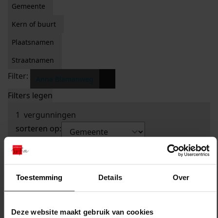
Gemeente
Kern of buurt
Plaatsnamen
Straatnamen
Filter:
x
Anna Blamanweg
Filters legen
1
vergunningen
sorteren op:
Toestemming
Details
Over
Deze website maakt gebruik van cookies