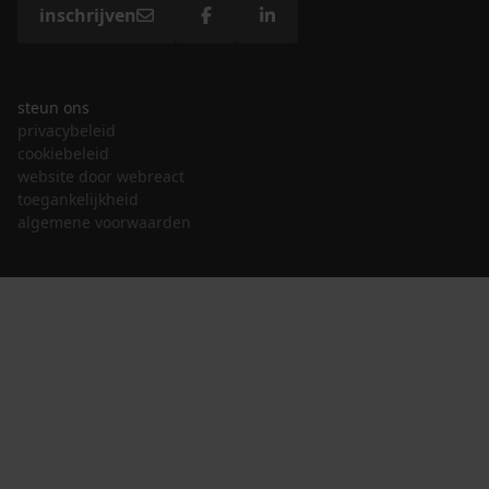
inschrijven
steun ons
privacybeleid
cookiebeleid
website door webreact
toegankelijkheid
algemene voorwaarden