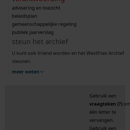
zoektips
Wij helpen u op weg met een aantal zoektips.
bekijk ons geschiedenislokaal
vergunningen
bouwvergunningen
advisering en toezicht
bekijk alle zoektips
beeld en geluid
omgevingsvergunningen
beleidsplan
uitleg nodig?
gemeenschappelijke regeling
publiek jaarverslag
Mijn Studiezaal (inloggen)
Wij helpen u op weg met een aantal zoektips.
steun het archief
bekijk alle zoektips
Door leestekens in
U kunt ook Vriend worden en het Westfries Archief
uw zoekopdracht te
steunen.
gebruiken, zoekt u
meer weten
specifieker of juist
breder:
Gebruik een
vraagteken (?)
o
één letter te
vervangen.
Gebruik een