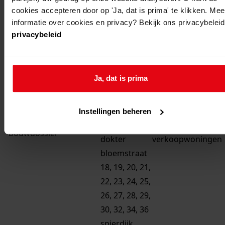
5
cookies accepteren door op 'Ja, dat is prima' te klikken. Mee
6
informatie over cookies en privacy? Bekijk ons privacybeleid
privacybeleid
...
1
Ja, dat is prima
gemeente
adres
beschrijving
Instellingen beheren
berkhout
spierdijk,
bouw 36
dokter
verkoopwoningen
bloemstraat
18, 19, 20, 21,
22, 23, 24, 25,
26, 27, 28, 29,
30, 32, 34, 36
spierdijk,