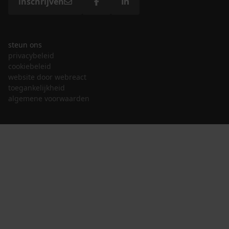
inschrijven
steun ons
privacybeleid
cookiebeleid
website door webreact
toegankelijkheid
algemene voorwaarden