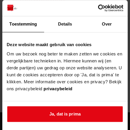
zoektips
Wij helpen u op weg met een aantal zoektips.
bekijk ons geschiedenislokaal
vergunningen
bouwvergunningen
advisering en toezicht
bekijk alle zoektips
beeld en geluid
omgevingsvergunningen
beleidsplan
uitleg nodig?
gemeenschappelijke regeling
Toestemming
Details
Over
publiek jaarverslag
Wij helpen u op weg met een aantal zoektips.
Helaas, er is een fout opgetreden
steun het archief
bekijk alle zoektips
Door een fout tijdens het verwerken van deze pagina is het niet
Deze website maakt gebruik van cookies
mogelijk om deze pagina te kunnen bekijken.
U kunt ook Vriend worden en het Westfries
Om uw bezoek nog beter te maken zetten we cookies en
Archief steunen.
vergelijkbare technieken in. Hiermee kunnen wij (en
404
- Not Found
derde partijen) uw gedrag op onze website analyseren. U
meer weten
kunt de cookies accepteren door op 'Ja, dat is prima' te
Mogelijk kunt u deze pagina niet bezoeken door:
klikken. Meer informatie over cookies en privacy? Bekijk
ons privacybeleid
privacybeleid
een
verouderde bladwijzer/favoriet
een zoekmachine heeft een
verouderde lijst van de website
een
fout getypt
adres
Ja, dat is prima
agenda