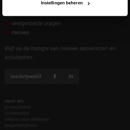
Instellingen beheren
vrijwilligers
veelgestelde vragen
nieuws
Blijf op de hoogte van nieuwe aanwinsten en
activiteiten.
inschrijven
steun ons
privacybeleid
cookiebeleid
website door webreact
toegankelijkheid