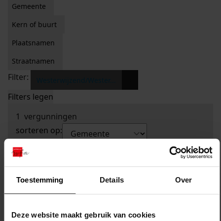
Gemeente
Kern of buurt
Plaatsnamen
Straatnamen
Filter:
x
Westerwijzend/Wester...
Filters legen
1
vergunningen
sorteren op:
Toestemming
Details
Over
Deze website maakt gebruik van cookies