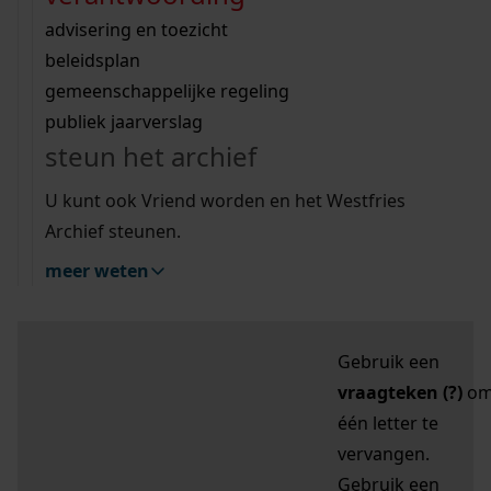
zoektips
Wij helpen u op weg met een aantal zoektips.
bekijk ons geschiedenislokaal
vergunningen
bouwvergunningen
advisering en toezicht
bekijk alle zoektips
beeld en geluid
omgevingsvergunningen
beleidsplan
uitleg nodig?
gemeenschappelijke regeling
publiek jaarverslag
Mijn Studiezaal (inloggen)
Wij helpen u op weg met een aantal zoektips.
steun het archief
bekijk alle zoektips
Door leestekens in
U kunt ook Vriend worden en het Westfries
uw zoekopdracht te
Archief steunen.
gebruiken, zoekt u
meer weten
specifieker of juist
breder:
Gebruik een
vraagteken (?)
o
één letter te
vervangen.
Gebruik een