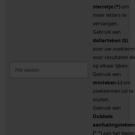
sterretje (*)
om
meer letters te
vervangen.
Gebruik een
dollarteken ($)
voor uw zoekterm
voor resultaten di
op elkaar lijken.
Gebruik een
minteken (-)
om
zoektermen uit te
sluiten.
Gebruik een
Dubbele
aanhalingsteken
(" ")
aan het begin