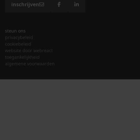
inschrijven
steun ons
privacybeleid
cookiebeleid
website door webreact
toegankelijkheid
algemene voorwaarden