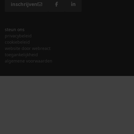
inschrijven
steun ons
privacybeleid
cookiebeleid
website door webreact
toegankelijkheid
algemene voorwaarden