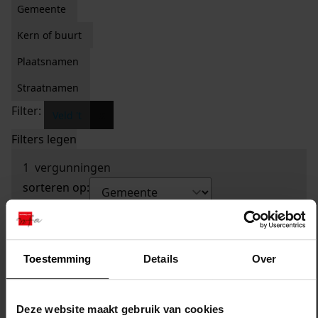
Gemeente
Kern of buurt
Plaatsnamen
Straatnamen
Filter:
x
Veld 't
Filters legen
1
vergunningen
sorteren op:
Toestemming
Details
Over
Deze website maakt gebruik van cookies