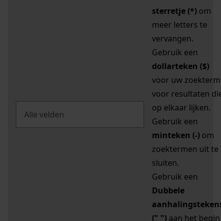
sterretje (*)
om
meer letters te
vervangen.
Gebruik een
dollarteken ($)
voor uw zoekterm
voor resultaten di
op elkaar lijken.
Gebruik een
minteken (-)
om
zoektermen uit te
sluiten.
Gebruik een
Dubbele
aanhalingsteken
(" ")
aan het begin