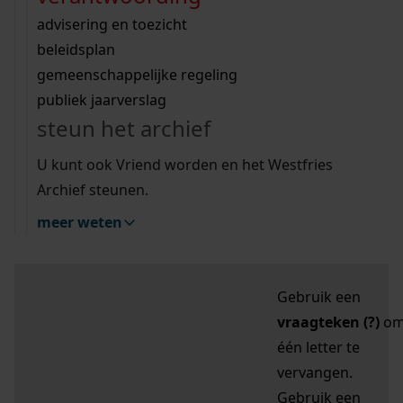
zoektips
Wij helpen u op weg met een aantal zoektips.
bekijk ons geschiedenislokaal
vergunningen
bouwvergunningen
advisering en toezicht
bekijk alle zoektips
beeld en geluid
omgevingsvergunningen
beleidsplan
uitleg nodig?
gemeenschappelijke regeling
publiek jaarverslag
Mijn Studiezaal (inloggen)
Wij helpen u op weg met een aantal zoektips.
steun het archief
bekijk alle zoektips
Door leestekens in
U kunt ook Vriend worden en het Westfries
uw zoekopdracht te
Archief steunen.
gebruiken, zoekt u
meer weten
specifieker of juist
breder:
Gebruik een
vraagteken (?)
o
één letter te
vervangen.
Gebruik een