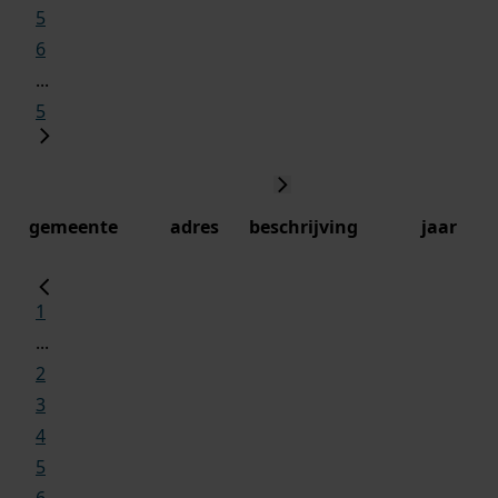
5
6
...
5
gemeente
adres
beschrijving
jaar
1
...
2
3
4
5