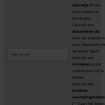
sterretje (*)
om
meer letters te
vervangen.
Gebruik een
dollarteken ($)
voor uw zoekterm
voor resultaten di
op elkaar lijken.
Gebruik een
minteken (-)
om
zoektermen uit te
sluiten.
Gebruik een
Dubbele
aanhalingsteken
(" ")
aan het begin