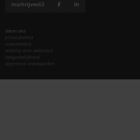
inschrijven
steun ons
privacybeleid
cookiebeleid
website door webreact
toegankelijkheid
algemene voorwaarden