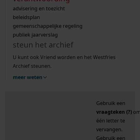
zoektips
Wij helpen u op weg met een aantal zoektips.
bekijk ons geschiedenislokaal
vergunningen
bouwvergunningen
advisering en toezicht
bekijk alle zoektips
beeld en geluid
omgevingsvergunningen
beleidsplan
uitleg nodig?
gemeenschappelijke regeling
publiek jaarverslag
Mijn Studiezaal (inloggen)
Wij helpen u op weg met een aantal zoektips.
steun het archief
bekijk alle zoektips
Door leestekens in
U kunt ook Vriend worden en het Westfries
uw zoekopdracht te
Archief steunen.
gebruiken, zoekt u
meer weten
specifieker of juist
breder:
Gebruik een
vraagteken (?)
o
één letter te
vervangen.
Gebruik een