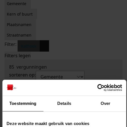
Gemeente
Kern of buurt
Plaatsnamen
Straatnamen
Filter:
x
Kathoek
Filters legen
85
vergunningen
sorteren op:
Toestemming
Details
Over
Deze website maakt gebruik van cookies