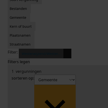
Bestanden
Gemeente
Kern of buurt
Plaatsnamen
Straatnamen
Filter:
x
Westerwijzend/Wester...
Filters legen
1
vergunningen
sorteren op: