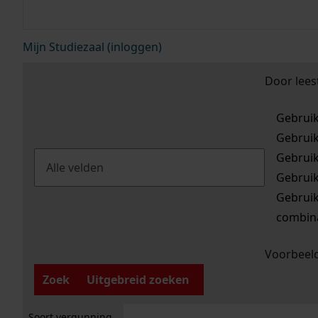
Mijn Studiezaal (inloggen)
Door lees
Gebrui
Gebrui
Gebrui
Gebrui
Gebrui
combina
Voorbeeld
Zoek
Uitgebreid zoeken
Soort vergunning