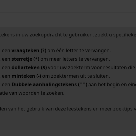
tekens in uw zoekopdracht te gebruiken, zoekt u specifieker
k een
vraagteken (?)
om één letter te vervangen.
k een
sterretje (*)
om meer letters te vervangen.
k een
dollarteken ($)
voor uw zoekterm voor resultaten die o
k een
minteken (-)
om zoektermen uit te sluiten.
k een
Dubbele aanhalingstekens (" ")
aan het begin en ei
tie van woorden te zoeken.
en van het gebruik van deze leestekens en meer zoektips 