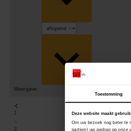
Weergave:
Toestemming
1
Deze website maakt gebruik
...
Om uw bezoek nog beter te m
2
partijen) uw gedrag op onze 