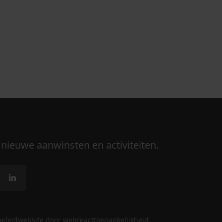
 nieuwe aanwinsten en activiteiten.
beleid
website door webreact
toegankelijkheid