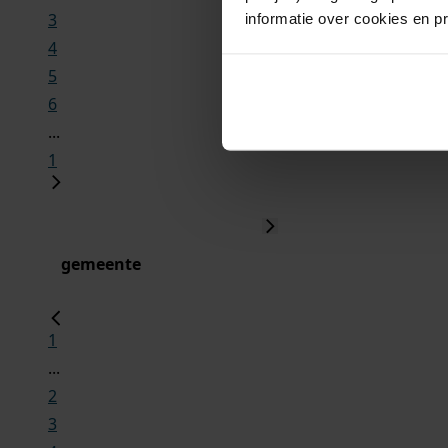
3
informatie over cookies en p
4
5
6
...
1
gemeente
1
...
2
3