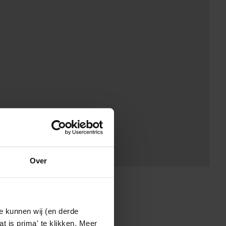
Over
e kunnen wij (en derde
t is prima' te klikken. Meer