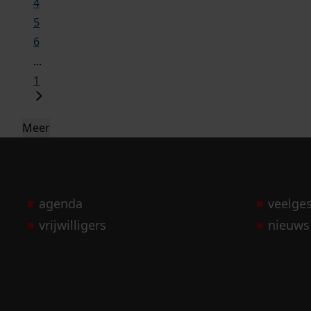
4
5
6
...
1
Meer
agenda
veelge
vrijwilligers
nieuws