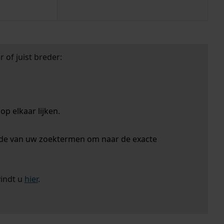
 of juist breder:
p elkaar lijken.
nde van uw zoektermen om naar de exacte
vindt u
hier
.