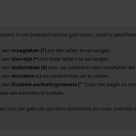
tekens in uw zoekopdracht te gebruiken, zoekt u specifieker
k een
vraagteken (?)
om één letter te vervangen.
k een
sterretje (*)
om meer letters te vervangen.
k een
dollarteken ($)
voor uw zoekterm voor resultaten die o
k een
minteken (-)
om zoektermen uit te sluiten.
k een
Dubbele aanhalingstekens (" ")
aan het begin en ei
tie van woorden te zoeken.
en van het gebruik van deze leestekens en meer zoektips 