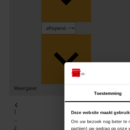
Weergave:
Toestemming
1
Deze website maakt gebruik
...
Om uw bezoek nog beter te m
2
partijen) uw gedrag op onze 