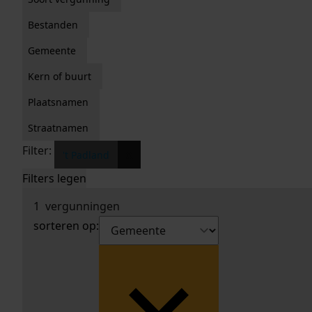
Bestanden
Gemeente
Kern of buurt
Plaatsnamen
Straatnamen
Filter:
x
't Padland
Filters legen
1
vergunningen
sorteren op: