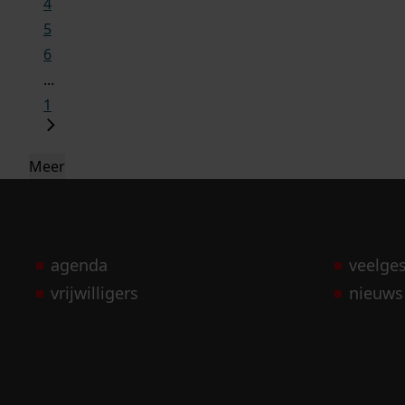
4
5
6
...
1
Meer
agenda
veelge
vrijwilligers
nieuws