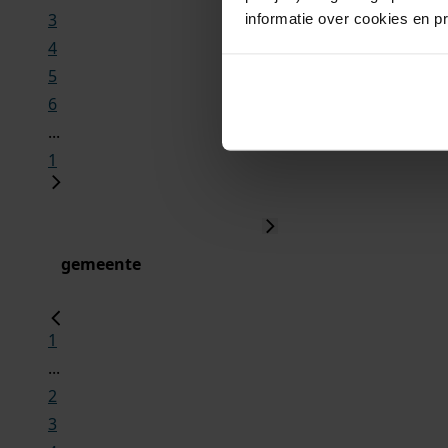
3
informatie over cookies en p
4
5
6
...
1
gemeente
1
...
2
3