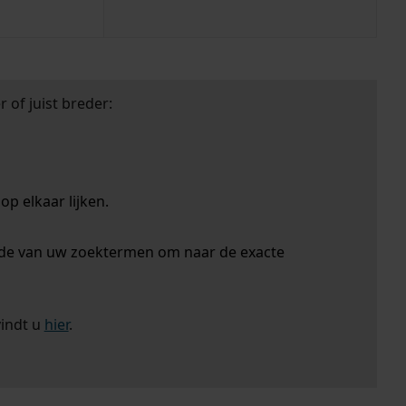
 of juist breder:
p elkaar lijken.
nde van uw zoektermen om naar de exacte
vindt u
hier
.