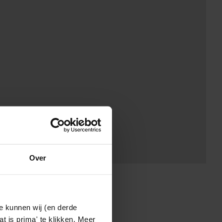
Over
e kunnen wij (en derde
t is prima' te klikken. Meer