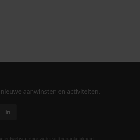
 nieuwe aanwinsten en activiteiten.
beleid
website door webreact
toegankelijkheid