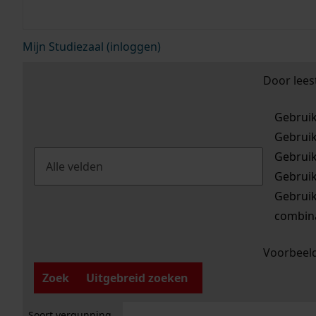
Mijn Studiezaal (inloggen)
Door lees
Gebrui
Gebrui
Gebrui
Gebrui
Gebrui
combina
Voorbeeld
Zoek
Uitgebreid zoeken
Soort vergunning