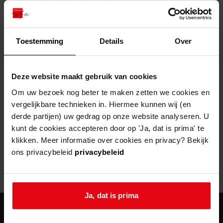
zoektips
Wij helpen u op weg met een aantal zoektips.
bekijk ons geschiedenislokaal
vergunningen
bouwvergunningen
advisering en toezicht
bekijk alle zoektips
beeld en geluid
omgevingsvergunningen
beleidsplan
uitleg nodig?
gemeenschappelijke regeling
Toestemming
Details
Over
publiek jaarverslag
Wij helpen u op weg met een aantal zoektips.
Helaas, er is een fout opgetreden
steun het archief
bekijk alle zoektips
Door een fout tijdens het verwerken van deze pagina is het niet
Deze website maakt gebruik van cookies
mogelijk om deze pagina te kunnen bekijken.
U kunt ook Vriend worden en het Westfries
Om uw bezoek nog beter te maken zetten we cookies en
Archief steunen.
vergelijkbare technieken in. Hiermee kunnen wij (en
404
- Not Found
derde partijen) uw gedrag op onze website analyseren. U
meer weten
kunt de cookies accepteren door op 'Ja, dat is prima' te
Mogelijk kunt u deze pagina niet bezoeken door:
klikken. Meer informatie over cookies en privacy? Bekijk
ons privacybeleid
privacybeleid
een
verouderde bladwijzer/favoriet
een zoekmachine heeft een
verouderde lijst van de website
een
fout getypt
adres
Ja, dat is prima
agenda