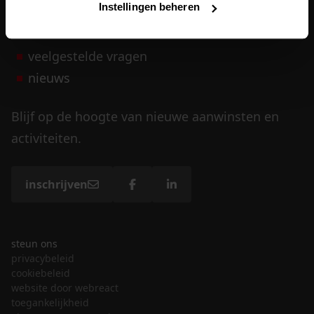
Instellingen beheren
vrijwilligers
veelgestelde vragen
nieuws
Blijf op de hoogte van nieuwe aanwinsten en
activiteiten.
inschrijven
steun ons
privacybeleid
cookiebeleid
website door webreact
toegankelijkheid