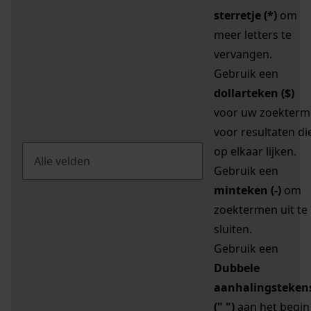
sterretje (*)
om
meer letters te
vervangen.
Gebruik een
dollarteken ($)
voor uw zoekterm
voor resultaten di
op elkaar lijken.
Gebruik een
minteken (-)
om
zoektermen uit te
sluiten.
Gebruik een
Dubbele
aanhalingsteken
(" ")
aan het begin