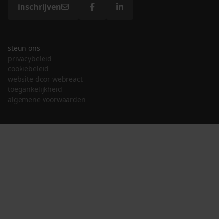
inschrijven
steun ons
privacybeleid
cookiebeleid
website door webreact
toegankelijkheid
algemene voorwaarden