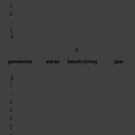
5
6
...
2
gemeente
adres
beschrijving
jaar
1
...
2
3
4
5