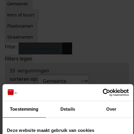
Gemeente
Kern of buurt
Plaatsnamen
Straatnamen
Filter:
x
Bootsgezellenweg
Filters legen
33
vergunningen
sorteren op:
Toestemming
Details
Over
Deze website maakt gebruik van cookies