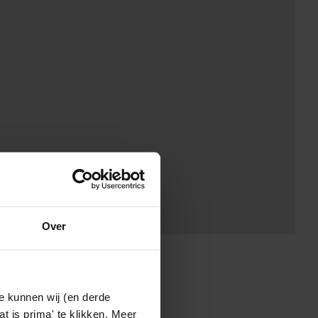
Over
e kunnen wij (en derde
t is prima' te klikken. Meer