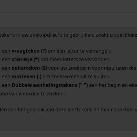
tekens in uw zoekopdracht te gebruiken, zoekt u specifieker
k een
vraagteken (?)
om één letter te vervangen.
k een
sterretje (*)
om meer letters te vervangen.
k een
dollarteken ($)
voor uw zoekterm voor resultaten die o
k een
minteken (-)
om zoektermen uit te sluiten.
k een
Dubbele aanhalingstekens (" ")
aan het begin en ei
tie van woorden te zoeken.
en van het gebruik van deze leestekens en meer zoektips 