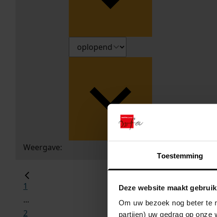
Weergave:
Toestemming
1
Deze website maakt gebruik
...
Om uw bezoek nog beter te m
2
partijen) uw gedrag op onze 