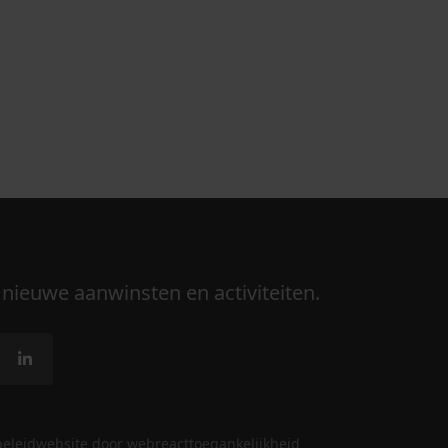
 nieuwe aanwinsten en activiteiten.
beleid
website door webreact
toegankelijkheid