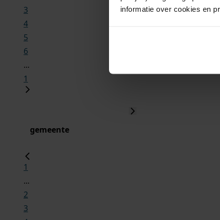
3
informatie over cookies en p
4
5
6
...
1
gemeente
1
...
2
3