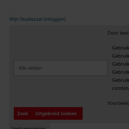
Mijn Studiezaal (inloggen)
Door lees
Gebrui
Gebrui
Gebrui
Gebrui
Gebrui
combina
Voorbeeld
Zoek
Uitgebreid zoeken
Soort vergunning