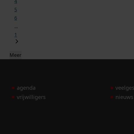
4
5
6
...
1
Meer
agenda
veelge
vrijwilligers
nieuws