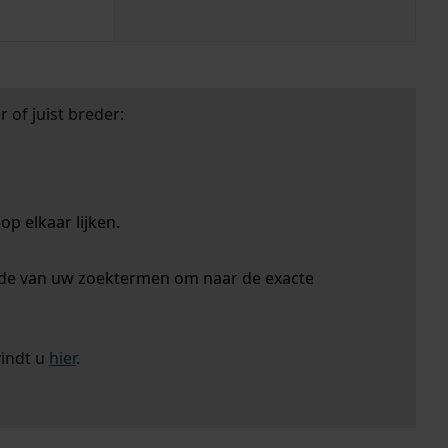
 of juist breder:
p elkaar lijken.
nde van uw zoektermen om naar de exacte
vindt u
hier
.