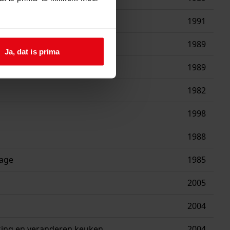
1991
1989
Ja, dat is prima
1989
1982
1998
1988
rage
1985
2005
2004
king en veranderen keuken
2004