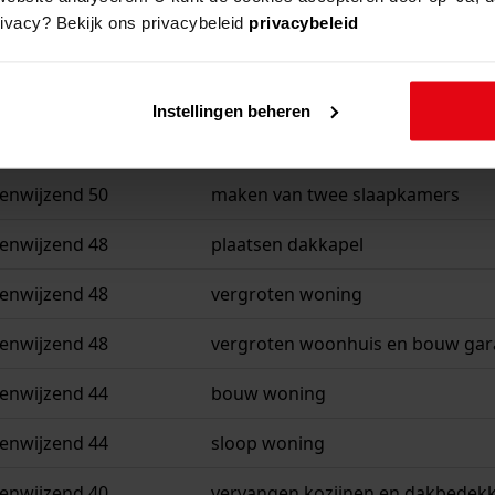
rivacy? Bekijk ons privacybeleid
privacybeleid
enwijzend 56
verbouwen boerderij
enwijzend 56
bouw ligboxenstal
Instellingen beheren
enwijzend 50
verbouwen boerderij
enwijzend 50
maken van twee slaapkamers
enwijzend 48
plaatsen dakkapel
enwijzend 48
vergroten woning
enwijzend 48
vergroten woonhuis en bouw ga
enwijzend 44
bouw woning
enwijzend 44
sloop woning
enwijzend 40
vervangen kozijnen en dakbedek