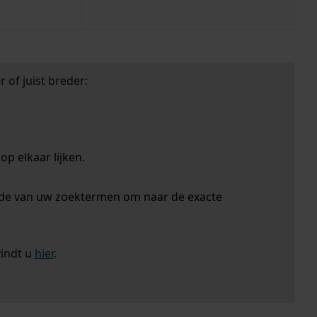
 of juist breder:
p elkaar lijken.
nde van uw zoektermen om naar de exacte
vindt u
hier
.