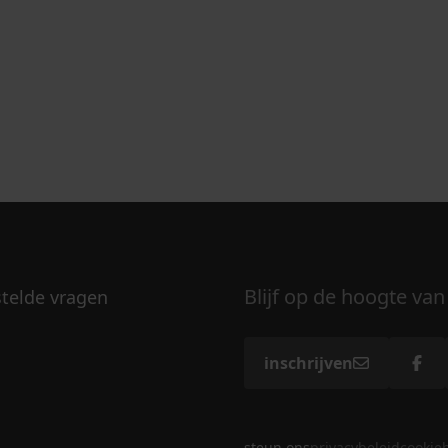
Blijf op de hoogte van
stelde vragen
inschrijven
steun ons
privacybeleid
cookie