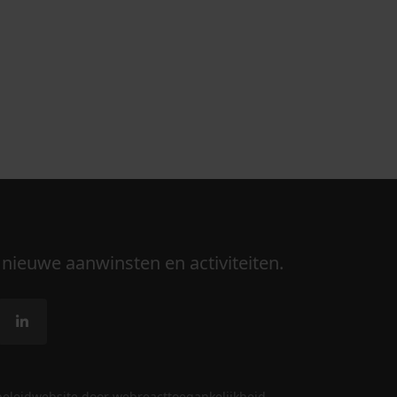
 nieuwe aanwinsten en activiteiten.
beleid
website door webreact
toegankelijkheid