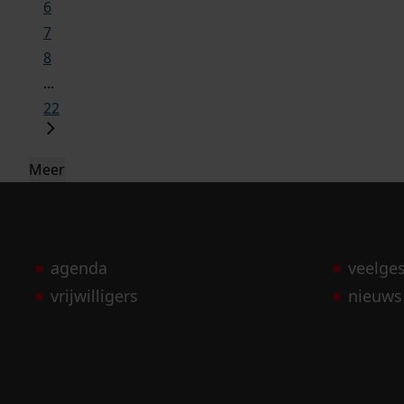
6
7
8
...
22
Meer
agenda
veelge
vrijwilligers
nieuws