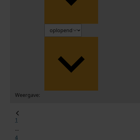
Weergave:
1
...
4