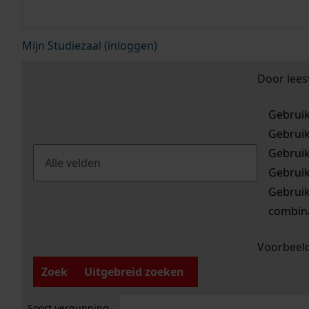
Mijn Studiezaal (inloggen)
Door lees
Gebrui
Gebrui
Gebrui
Gebrui
Gebrui
combina
Voorbeeld
Zoek
Uitgebreid zoeken
Soort vergunning