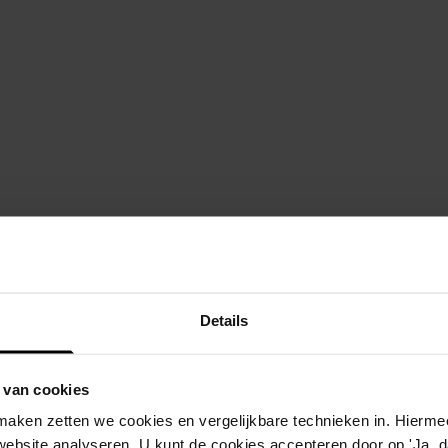
beschrijving
enwijzend 68
bouw mestopslagsilo
Details
enwijzend 64
bouw schuur
 van cookies
enwijzend 64
sloop schuur
aken zetten we cookies en vergelijkbare technieken in. Hierme
enwijzend 62
bouw aanbouw woning
website analyseren. U kunt de cookies accepteren door op 'Ja, da