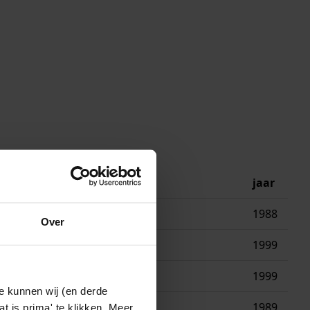
jaar
1988
Over
1999
1999
e kunnen wij (en derde
1989
t is prima' te klikken. Meer