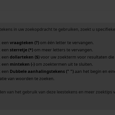
tekens in uw zoekopdracht te gebruiken, zoekt u specifieker
k een
vraagteken (?)
om één letter te vervangen.
k een
sterretje (*)
om meer letters te vervangen.
k een
dollarteken ($)
voor uw zoekterm voor resultaten die o
k een
minteken (-)
om zoektermen uit te sluiten.
k een
Dubbele aanhalingstekens (" ")
aan het begin en ei
tie van woorden te zoeken.
en van het gebruik van deze leestekens en meer zoektips 