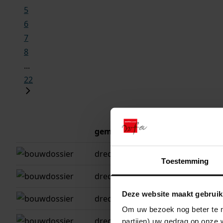
5
6
7
8
...
22
gemeente
adres
drechterland
westwoud, binn
Toestemming
drechterland
westwoud, binn
Deze website maakt gebruik
drechterland
westwoud, binn
Om uw bezoek nog beter te m
drechterland
westwoud, binn
partijen) uw gedrag op onze 