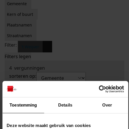
Gemeente
Kern of buurt
Plaatsnamen
Straatnamen
Filter:
x
't Weijver
Filters legen
4
vergunningen
sorteren op:
Toestemming
Details
Over
Deze website maakt gebruik van cookies