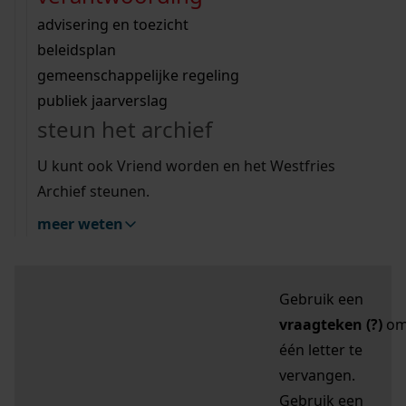
zoektips
Wij helpen u op weg met een aantal zoektips.
bekijk ons geschiedenislokaal
vergunningen
bouwvergunningen
advisering en toezicht
bekijk alle zoektips
beeld en geluid
omgevingsvergunningen
beleidsplan
uitleg nodig?
gemeenschappelijke regeling
publiek jaarverslag
Mijn Studiezaal (inloggen)
Wij helpen u op weg met een aantal zoektips.
steun het archief
bekijk alle zoektips
Door leestekens in
U kunt ook Vriend worden en het Westfries
uw zoekopdracht te
Archief steunen.
gebruiken, zoekt u
meer weten
specifieker of juist
breder:
Gebruik een
vraagteken (?)
o
één letter te
vervangen.
Gebruik een