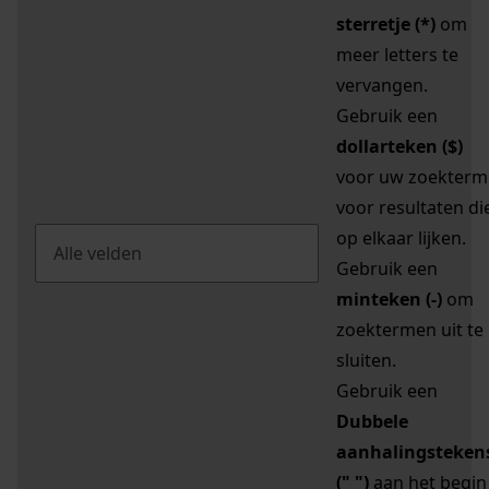
sterretje (*)
om
meer letters te
vervangen.
Gebruik een
dollarteken ($)
voor uw zoekterm
voor resultaten di
op elkaar lijken.
Gebruik een
minteken (-)
om
zoektermen uit te
sluiten.
Gebruik een
Dubbele
aanhalingsteken
(" ")
aan het begin