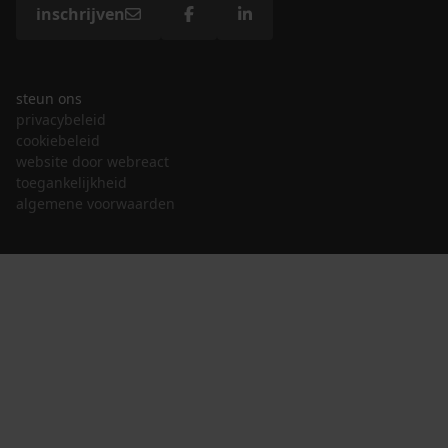
inschrijven
steun ons
privacybeleid
cookiebeleid
website door webreact
toegankelijkheid
algemene voorwaarden