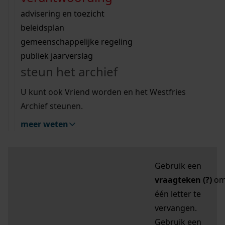
zoektips
Wij helpen u op weg met een aantal zoektips.
bekijk ons geschiedenislokaal
vergunningen
bouwvergunningen
advisering en toezicht
bekijk alle zoektips
beeld en geluid
omgevingsvergunningen
beleidsplan
uitleg nodig?
gemeenschappelijke regeling
publiek jaarverslag
Mijn Studiezaal (inloggen)
Wij helpen u op weg met een aantal zoektips.
steun het archief
bekijk alle zoektips
Door leestekens in
U kunt ook Vriend worden en het Westfries
uw zoekopdracht te
Archief steunen.
gebruiken, zoekt u
meer weten
specifieker of juist
breder:
Gebruik een
vraagteken (?)
o
één letter te
vervangen.
Gebruik een