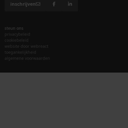
inschrijven
steun ons
privacybeleid
cookiebeleid
website door webreact
toegankelijkheid
algemene voorwaarden