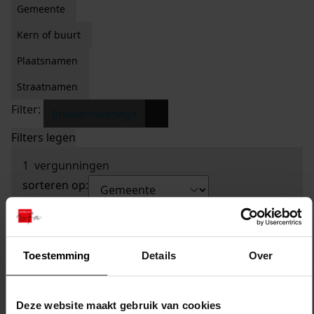
Gemeente
Kern of buurt
Plaatsnamen
Straatnamen
Filter:
x
Broekerhavenwge
Filters legen
1
vergunningen
sorteren op:
Toestemming
Details
Over
Deze website maakt gebruik van cookies