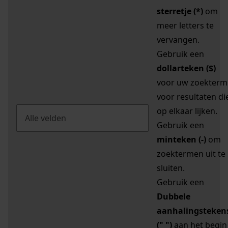
sterretje (*)
om
meer letters te
vervangen.
Gebruik een
dollarteken ($)
voor uw zoekterm
voor resultaten di
op elkaar lijken.
Gebruik een
minteken (-)
om
zoektermen uit te
sluiten.
Gebruik een
Dubbele
aanhalingsteken
(" ")
aan het begin