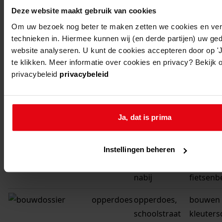
Deze website maakt gebruik van cookies
opperdoes
opperdoes,
verbeter
Om uw bezoek nog beter te maken zetten we cookies en verg
oosteinde 12
woonhui
technieken in. Hiermee kunnen wij (en derde partijen) uw ge
website analyseren. U kunt de cookies accepteren door op 'Ja
opperdoes
opperdoes,
vernieu
te klikken. Meer informatie over cookies en privacy? Bekijk 
schoolstraat
vergrote
privacybeleid
privacybeleid
openbar
school p
alexand
Ja, dat is prima
opperdoes
opperdoes,
bouwen 
burgemeester
openbar
Instellingen beheren
pierhagenlaan
school 
nabij
fietsenb
opperdoes
opperdoes,
bouwen 
schoolstraat
kleuters