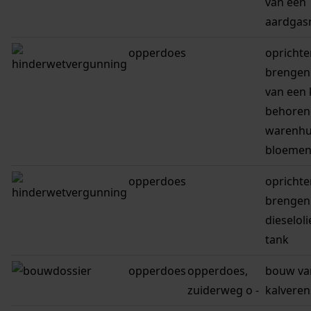
van een
aardgas
opperdoes
oprichte
brengen
van een 
behorend
warenhu
bloemen
opperdoes
oprichte
brengen
dieselol
tank
opperdoes
opperdoes,
bouw va
zuiderweg o -
kalveren