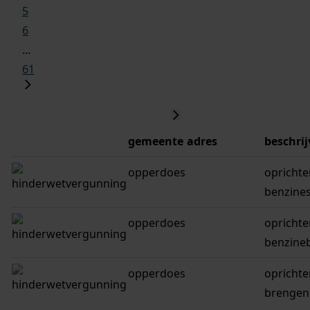
5
6
...
61
gemeente
adres
beschrij
opperdoes
oprichte
benzines
opperdoes
oprichte
benzine
opperdoes
oprichte
brengen