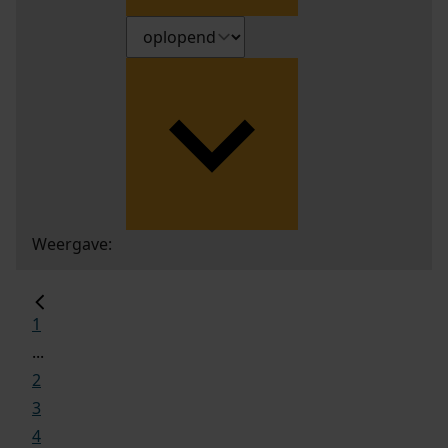
Weergave:
1
...
2
3
4