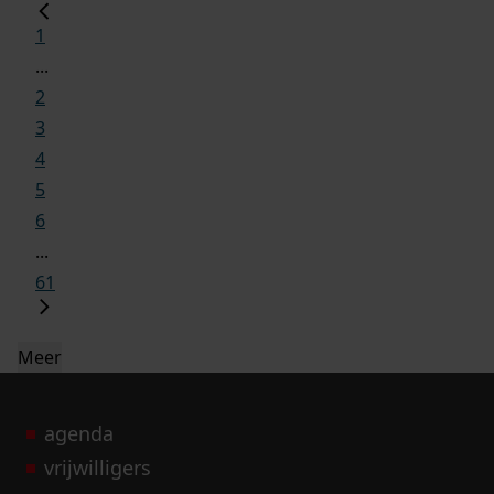
1
...
2
3
4
5
6
...
61
Meer
agenda
vrijwilligers