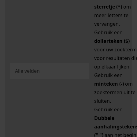
sterretje (*)
om
meer letters te
vervangen.
Gebruik een
dollarteken ($)
voor uw zoekterm
voor resultaten di
op elkaar lijken.
Gebruik een
minteken (-)
om
zoektermen uit te
sluiten.
Gebruik een
Dubbele
aanhalingsteken
(" ")
aan het begin