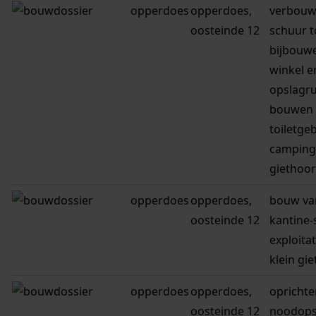
opperdoes
opperdoes,
verbouw
oosteinde 12
schuur t
bijbouw
winkel e
opslagr
bouwen 
toiletg
camping 
giethoo
opperdoes
opperdoes,
bouw va
oosteinde 12
kantine-
exploita
klein gi
opperdoes
opperdoes,
oprichte
oosteinde 12
noodops