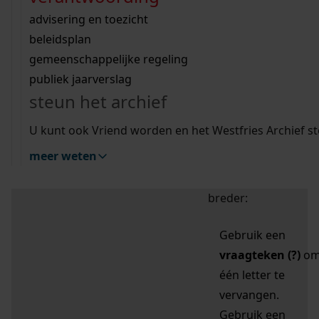
zoektips
Wij helpen u op weg met een aantal zoektips.
bekijk ons geschiedenislokaal
vergunningen
bouwvergunningen
advisering en toezicht
bekijk alle zoektips
beeld en geluid
omgevingsvergunningen
beleidsplan
uitleg nodig?
gemeenschappelijke regeling
publiek jaarverslag
Mijn Studiezaal (inloggen)
Wij helpen u op weg met een aantal zoektips.
steun het archief
bekijk alle zoektips
Door leestekens in
U kunt ook Vriend worden en het Westfries Archief s
uw zoekopdracht te
meer weten
gebruiken, zoekt u
specifieker of juist
breder:
Gebruik een
vraagteken (?)
o
één letter te
vervangen.
Gebruik een