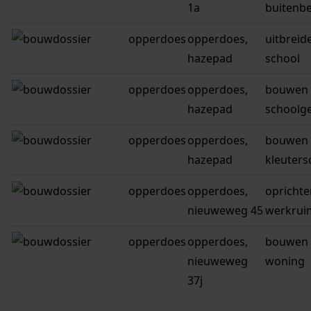
1a
buitenb
opperdoes
opperdoes,
uitbreid
hazepad
school
opperdoes
opperdoes,
bouwen 
hazepad
schoolg
opperdoes
opperdoes,
bouwen 
hazepad
kleuters
opperdoes
opperdoes,
oprichte
nieuweweg 45
werkrui
opperdoes
opperdoes,
bouwen 
nieuweweg
woning
37j