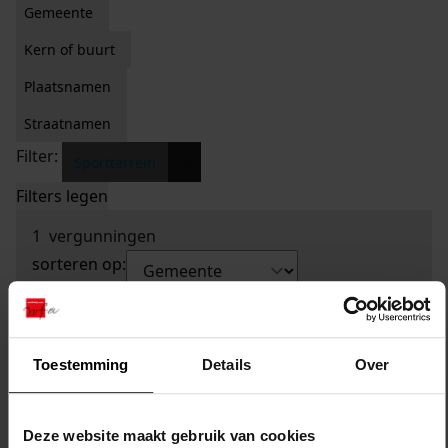
Gemeente
Kern of buurt
Plaatsnamen
Straatnamen
Filter:
x
Sportterrein
Filters legen
1
vergunningen
sorteren op:
Toestemming
Details
Over
Deze website maakt gebruik van cookies