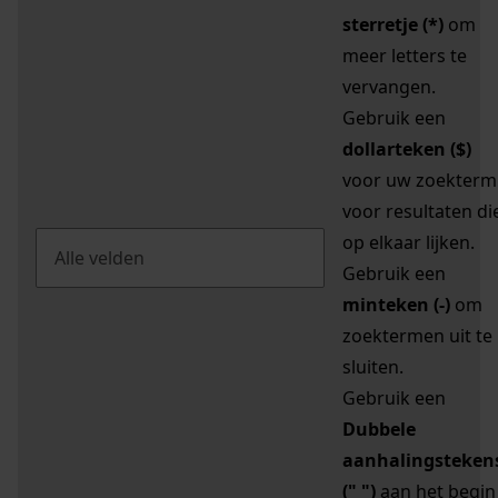
sterretje (*)
om
meer letters te
vervangen.
Gebruik een
dollarteken ($)
voor uw zoekterm
voor resultaten di
op elkaar lijken.
Gebruik een
minteken (-)
om
zoektermen uit te
sluiten.
Gebruik een
Dubbele
aanhalingsteken
(" ")
aan het begin