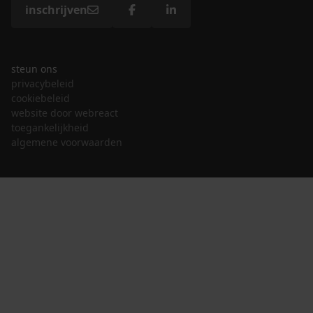
inschrijven
steun ons
privacybeleid
cookiebeleid
website door webreact
toegankelijkheid
algemene voorwaarden