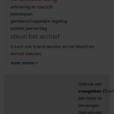
zoektips
Wij helpen u op weg met een aantal zoektips.
bekijk ons geschiedenislokaal
vergunningen
bouwvergunningen
advisering en toezicht
bekijk alle zoektips
beeld en geluid
omgevingsvergunningen
beleidsplan
uitleg nodig?
gemeenschappelijke regeling
publiek jaarverslag
Mijn Studiezaal (inloggen)
Wij helpen u op weg met een aantal zoektips.
steun het archief
bekijk alle zoektips
Door leestekens in
U kunt ook Vriend worden en het Westfries
uw zoekopdracht te
Archief steunen.
gebruiken, zoekt u
meer weten
specifieker of juist
breder:
Gebruik een
vraagteken (?)
o
één letter te
vervangen.
Gebruik een