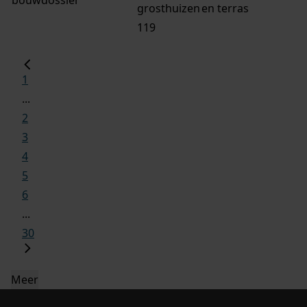
grosthuizen
en terras
119
1
...
2
3
4
5
6
...
30
Meer