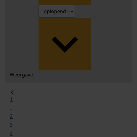
Weergave:
1
...
2
3
4