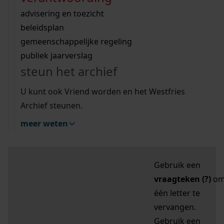
zoektips
Wij helpen u op weg met een aantal zoektips.
bekijk ons geschiedenislokaal
vergunningen
bouwvergunningen
advisering en toezicht
bekijk alle zoektips
beeld en geluid
omgevingsvergunningen
beleidsplan
uitleg nodig?
gemeenschappelijke regeling
publiek jaarverslag
Mijn Studiezaal (inloggen)
Wij helpen u op weg met een aantal zoektips.
steun het archief
bekijk alle zoektips
Door leestekens in
U kunt ook Vriend worden en het Westfries
uw zoekopdracht te
Archief steunen.
gebruiken, zoekt u
meer weten
specifieker of juist
breder:
Gebruik een
vraagteken (?)
o
één letter te
vervangen.
Gebruik een