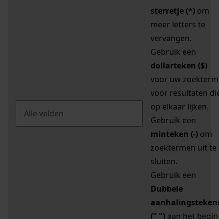
sterretje (*)
om
meer letters te
vervangen.
Gebruik een
dollarteken ($)
voor uw zoekterm
voor resultaten di
op elkaar lijken.
Gebruik een
minteken (-)
om
zoektermen uit te
sluiten.
Gebruik een
Dubbele
aanhalingsteken
(" ")
aan het begin