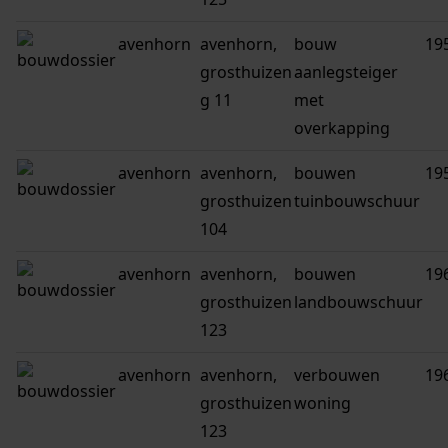
avenhorn
avenhorn,
bouw
19
grosthuizen
aanlegsteiger
g 11
met
overkapping
avenhorn
avenhorn,
bouwen
19
grosthuizen
tuinbouwschuur
104
avenhorn
avenhorn,
bouwen
19
grosthuizen
landbouwschuur
123
avenhorn
avenhorn,
verbouwen
19
grosthuizen
woning
123