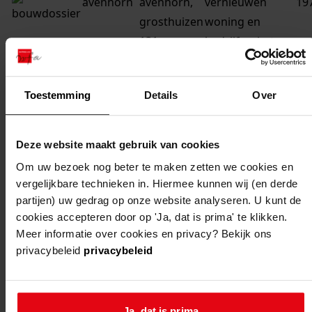
avenhorn
avenhorn,
vernieuwen
19
grosthuizen
woning en
131
bedrijfsruimte
avenhorn
avenhorn,
veranderen
19
grosthuizen
woning
Toestemming
Details
Over
131
avenhorn
avenhorn,
bouwen
19
Deze website maakt gebruik van cookies
grosthuizen
woonhuis
Om uw bezoek nog beter te maken zetten we cookies en
[g 118]
vergelijkbare technieken in. Hiermee kunnen wij (en derde
partijen) uw gedrag op onze website analyseren. U kunt de
avenhorn
avenhorn,
bouwen
19
cookies accepteren door op 'Ja, dat is prima' te klikken.
grosthuizen
woonhuis met
Meer informatie over cookies en privacy? Bekijk ons
privacybeleid
privacybeleid
g 110
aangebouwde
schuur
avenhorn
avenhorn,
vergroten
19
Ja, dat is prima