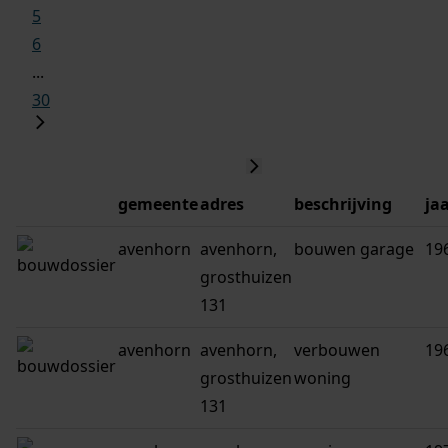
5
6
...
30
gemeente
adres
beschrijving
ja
avenhorn
avenhorn,
bouwen garage
19
grosthuizen
131
avenhorn
avenhorn,
verbouwen
19
grosthuizen
woning
131