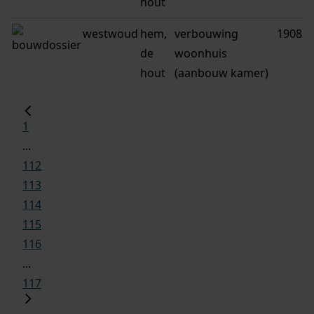
hout
westwoud
hem,
verbouwing
1908
de
woonhuis
hout
(aanbouw kamer)
1
...
112
113
114
115
116
...
117