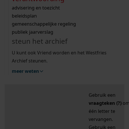
zoektips
Wij helpen u op weg met een aantal zoektips.
bekijk ons geschiedenislokaal
vergunningen
bouwvergunningen
advisering en toezicht
bekijk alle zoektips
beeld en geluid
omgevingsvergunningen
beleidsplan
uitleg nodig?
gemeenschappelijke regeling
publiek jaarverslag
Mijn Studiezaal (inloggen)
Wij helpen u op weg met een aantal zoektips.
steun het archief
bekijk alle zoektips
Door leestekens in
U kunt ook Vriend worden en het Westfries
uw zoekopdracht te
Archief steunen.
gebruiken, zoekt u
meer weten
specifieker of juist
breder:
Gebruik een
vraagteken (?)
o
één letter te
vervangen.
Gebruik een