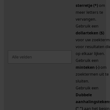
sterretje (*)
om
meer letters te
vervangen.
Gebruik een
dollarteken ($)
voor uw zoekterm
voor resultaten di
op elkaar lijken.
Gebruik een
minteken (-)
om
zoektermen uit te
sluiten.
Gebruik een
Dubbele
aanhalingsteken
(" ")
aan het begin