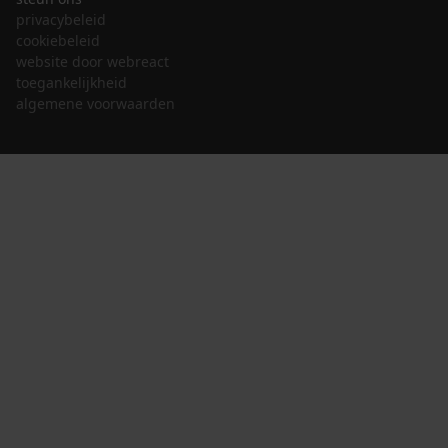
privacybeleid
cookiebeleid
website door webreact
toegankelijkheid
algemene voorwaarden