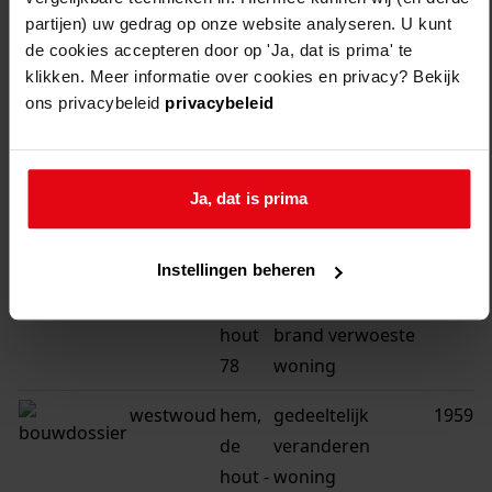
115
partijen) uw gedrag op onze website analyseren. U kunt
116
de cookies accepteren door op 'Ja, dat is prima' te
klikken. Meer informatie over cookies en privacy? Bekijk
...
ons privacybeleid
privacybeleid
117
Ja, dat is prima
gemeente
adres
beschrijving
jaar
Instellingen beheren
westwoud
hem,
vervangen
1970
de
gedeeltelijk door
hout
brand verwoeste
78
woning
westwoud
hem,
gedeeltelijk
1959
de
veranderen
hout -
woning