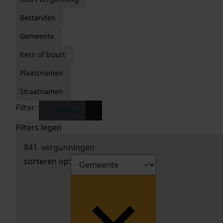
Bestanden
Gemeente
Kern of buurt
Plaatsnamen
Straatnamen
Filter:
x
Oudendijk
Filters legen
841
vergunningen
sorteren op: