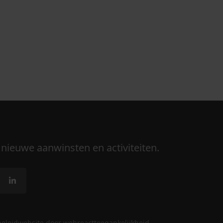
 nieuwe aanwinsten en activiteiten.
beleid
website door webreact
toegankelijkheid