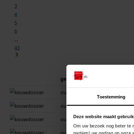
3
4
5
6
...
43
gemeente
adres
oudendijk
oudendijk, dorp
Toestemming
oudendijk
oudendijk, straa
Deze website maakt gebruik
oudendijk
oudendijk
Om uw bezoek nog beter te m
oudendijk
oudendijk
partijen) uw gedrag op onze 