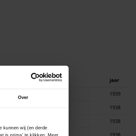
jaar
1939
Over
1938
ng
1938
e kunnen wij (en derde
1938
t is prima' te klikken. Meer