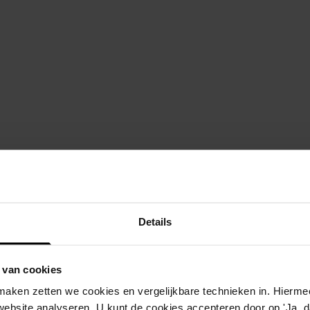
beschrijving
sweg -
bouw woonhuis met onderhuis
Details
tweg -
bouw veestalling
 van cookies
bouw garage, bergplaats en poederafdeli
aken zetten we cookies en vergelijkbare technieken in. Hierme
uitbreiding van een warenhuis
website analyseren. U kunt de cookies accepteren door op 'Ja, da