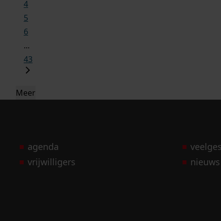
4
5
6
...
43
Meer
agenda
veelge
vrijwilligers
nieuws