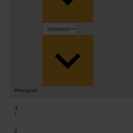
Weergave:
1
...
2