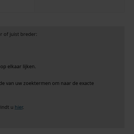
 of juist breder:
p elkaar lijken.
nde van uw zoektermen om naar de exacte
vindt u
hier
.