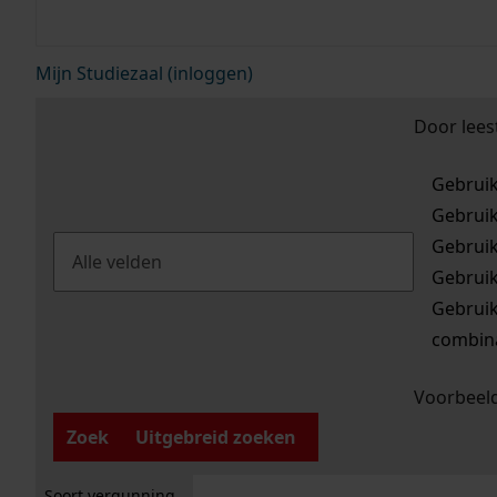
Mijn Studiezaal (inloggen)
Door lees
Gebrui
Gebrui
Gebrui
Gebrui
Gebrui
combina
Voorbeeld
Zoek
Uitgebreid zoeken
Soort vergunning