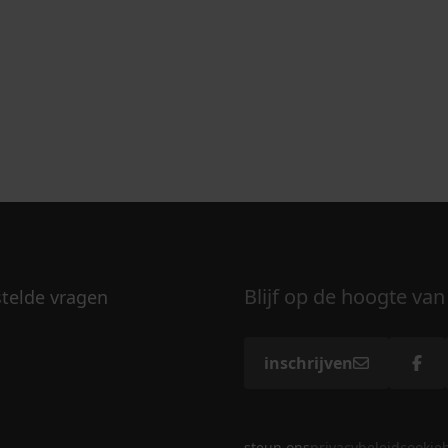
Blijf op de hoogte van
stelde vragen
inschrijven
steun ons
privacybeleid
cookie