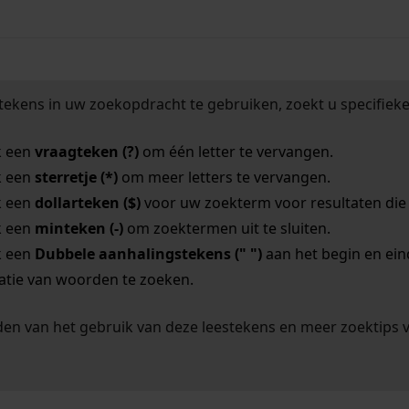
tekens in uw zoekopdracht te gebruiken, zoekt u specifieker
k een
vraagteken (?)
om één letter te vervangen.
k een
sterretje (*)
om meer letters te vervangen.
k een
dollarteken ($)
voor uw zoekterm voor resultaten die o
k een
minteken (-)
om zoektermen uit te sluiten.
k een
Dubbele aanhalingstekens (" ")
aan het begin en ei
tie van woorden te zoeken.
en van het gebruik van deze leestekens en meer zoektips 