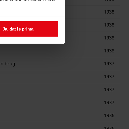
1938
lager dan vijf jaren
1938
Ja, dat is prima
1938
1938
en brug
1937
1937
1937
1937
1936
1936