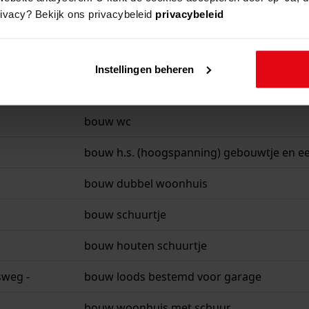
rivacy? Bekijk ons privacybeleid
privacybeleid
bouw schuurtje
sweg -
bouw lood ter tijdelijke bewoning voor niet 
Instellingen beheren
bouw bergplaats
bouw wc
bouw h.s. (hoogspanning) gebouwtje en e
bouw dubbel woonhuis
bouw schuurtje
bouw houten schuurtje
sweg -
bouw loods bestemd voor garage
bouw woonhuis met schuur