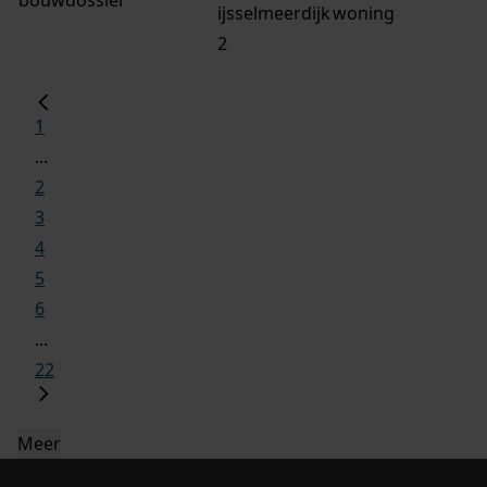
ijsselmeerdijk
woning
2
1
...
2
3
4
5
6
...
22
Meer