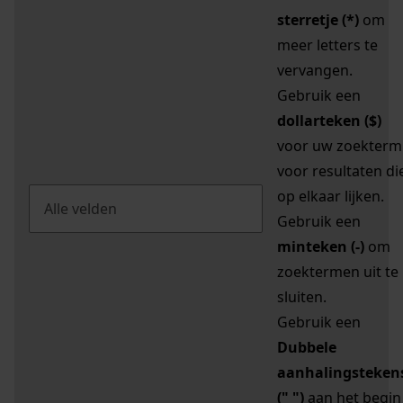
sterretje (*)
om
meer letters te
vervangen.
Gebruik een
dollarteken ($)
voor uw zoekterm
voor resultaten di
op elkaar lijken.
Gebruik een
minteken (-)
om
zoektermen uit te
sluiten.
Gebruik een
Dubbele
aanhalingsteken
(" ")
aan het begin