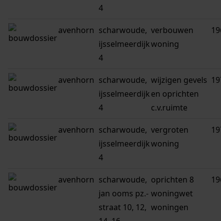
4
avenhorn
scharwoude,
verbouwen
19
ijsselmeerdijk
woning
4
avenhorn
scharwoude,
wijzigen gevels
19
ijsselmeerdijk
en oprichten
4
c.v.ruimte
avenhorn
scharwoude,
vergroten
19
ijsselmeerdijk
woning
4
avenhorn
scharwoude,
oprichten 8
19
jan ooms pz.-
woningwet
straat 10, 12,
woningen