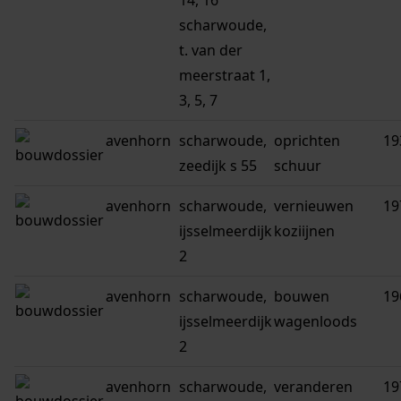
14, 16
scharwoude,
t. van der
meerstraat 1,
3, 5, 7
avenhorn
scharwoude,
oprichten
19
zeedijk s 55
schuur
avenhorn
scharwoude,
vernieuwen
19
ijsselmeerdijk
koziijnen
2
avenhorn
scharwoude,
bouwen
19
ijsselmeerdijk
wagenloods
2
avenhorn
scharwoude,
veranderen
19