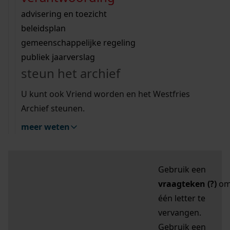
zoektips
Wij helpen u op weg met een aantal zoektips.
bekijk ons geschiedenislokaal
vergunningen
bouwvergunningen
advisering en toezicht
bekijk alle zoektips
beeld en geluid
omgevingsvergunningen
beleidsplan
uitleg nodig?
gemeenschappelijke regeling
publiek jaarverslag
Mijn Studiezaal (inloggen)
Wij helpen u op weg met een aantal zoektips.
steun het archief
bekijk alle zoektips
Door leestekens in
U kunt ook Vriend worden en het Westfries
uw zoekopdracht te
Archief steunen.
gebruiken, zoekt u
meer weten
specifieker of juist
breder:
Gebruik een
vraagteken (?)
o
één letter te
vervangen.
Gebruik een