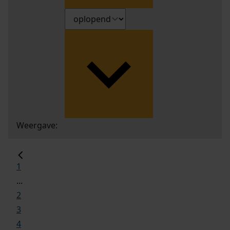
Weergave:
1
...
2
3
4