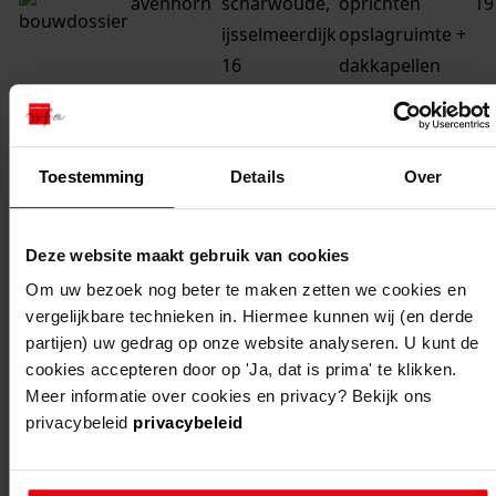
avenhorn
scharwoude,
oprichten
19
ijsselmeerdijk
opslagruimte +
16
dakkapellen
avenhorn
scharwoude,
oprichten
19
ijsselmeerdijk
stalgebouw
15
Toestemming
Details
Over
avenhorn
scharwoude,
oprichten
19
Deze website maakt gebruik van cookies
ijsselmeerdijk
woning
8
Om uw bezoek nog beter te maken zetten we cookies en
vergelijkbare technieken in. Hiermee kunnen wij (en derde
avenhorn
scharwoude,
vernieuwen
19
partijen) uw gedrag op onze website analyseren. U kunt de
scharwoude
boerderij
cookies accepteren door op 'Ja, dat is prima' te klikken.
Meer informatie over cookies en privacy? Bekijk ons
s 6
privacybeleid
privacybeleid
avenhorn
scharwoude
bouw
19
kippenschuur