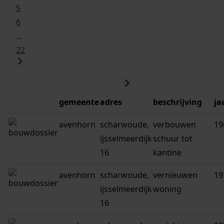
5
6
...
22
gemeente
adres
beschrijving
ja
avenhorn
scharwoude,
verbouwen
19
ijsselmeerdijk
schuur tot
16
kantine
avenhorn
scharwoude,
vernieuwen
19
ijsselmeerdijk
woning
16