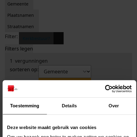
Gemeente
Plaatsnamen
Straatnamen
Filter:
x
Kerkbestuur?
Filters legen
1
vergunningen
sorteren op:
Toestemming
Details
Over
Deze website maakt gebruik van cookies
Om uw bezoek nog beter te maken zetten we cookies en