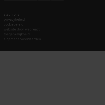
steun ons
privacybeleid
cookiebeleid
website door webreact
toegankelijkheid
algemene voorwaarden