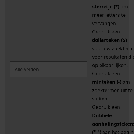
sterretje (*)
om
meer letters te
vervangen.
Gebruik een
dollarteken ($)
voor uw zoekterm
voor resultaten di
op elkaar lijken.
Gebruik een
minteken (-)
om
zoektermen uit te
sluiten.
Gebruik een
Dubbele
aanhalingsteken
(" ")
aan het begin