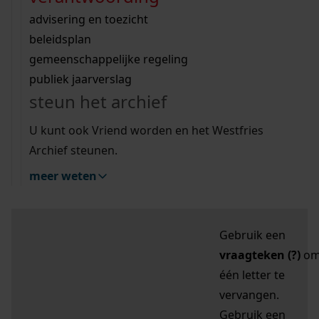
zoektips
Wij helpen u op weg met een aantal zoektips.
bekijk ons geschiedenislokaal
vergunningen
bouwvergunningen
advisering en toezicht
bekijk alle zoektips
beeld en geluid
omgevingsvergunningen
beleidsplan
uitleg nodig?
gemeenschappelijke regeling
publiek jaarverslag
Mijn Studiezaal (inloggen)
Wij helpen u op weg met een aantal zoektips.
steun het archief
bekijk alle zoektips
Door leestekens in
U kunt ook Vriend worden en het Westfries
uw zoekopdracht te
Archief steunen.
gebruiken, zoekt u
meer weten
specifieker of juist
breder:
Gebruik een
vraagteken (?)
o
één letter te
vervangen.
Gebruik een