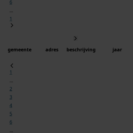
6
...
1
gemeente
adres
beschrijving
jaar
1
...
2
3
4
5
6
...