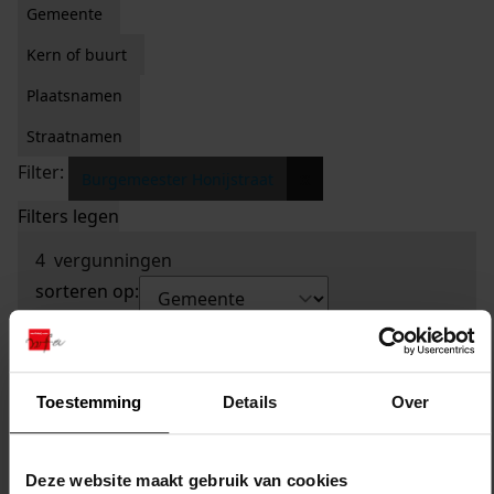
Gemeente
Kern of buurt
Plaatsnamen
Straatnamen
Filter:
x
Burgemeester Honijstraat
Filters legen
4
vergunningen
sorteren op:
Toestemming
Details
Over
Deze website maakt gebruik van cookies