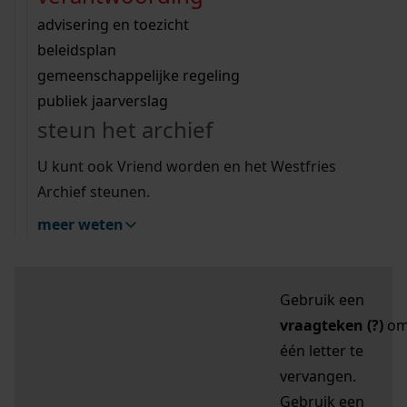
zoektips
Wij helpen u op weg met een aantal zoektips.
bekijk ons geschiedenislokaal
vergunningen
bouwvergunningen
advisering en toezicht
bekijk alle zoektips
beeld en geluid
omgevingsvergunningen
beleidsplan
uitleg nodig?
gemeenschappelijke regeling
publiek jaarverslag
Mijn Studiezaal (inloggen)
Wij helpen u op weg met een aantal zoektips.
steun het archief
bekijk alle zoektips
Door leestekens in
U kunt ook Vriend worden en het Westfries
uw zoekopdracht te
Archief steunen.
gebruiken, zoekt u
meer weten
specifieker of juist
breder:
Gebruik een
vraagteken (?)
o
één letter te
vervangen.
Gebruik een