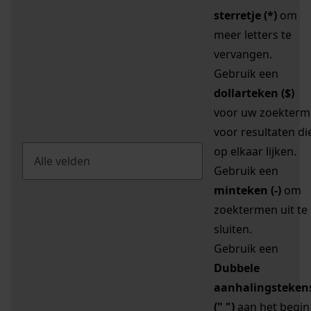
sterretje (*)
om
meer letters te
vervangen.
Gebruik een
dollarteken ($)
voor uw zoekterm
voor resultaten di
op elkaar lijken.
Gebruik een
minteken (-)
om
zoektermen uit te
sluiten.
Gebruik een
Dubbele
aanhalingsteken
(" ")
aan het begin