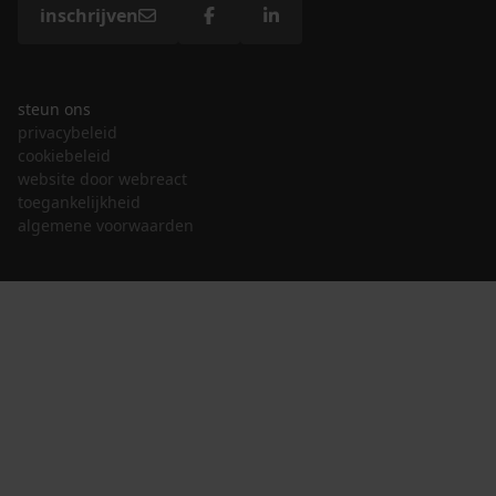
inschrijven
steun ons
privacybeleid
cookiebeleid
website door webreact
toegankelijkheid
algemene voorwaarden