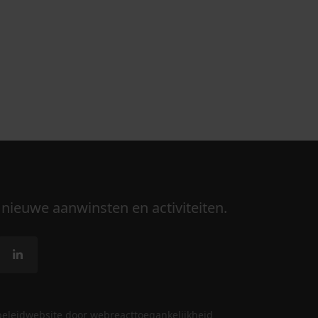
 nieuwe aanwinsten en activiteiten.
beleid
website door webreact
toegankelijkheid