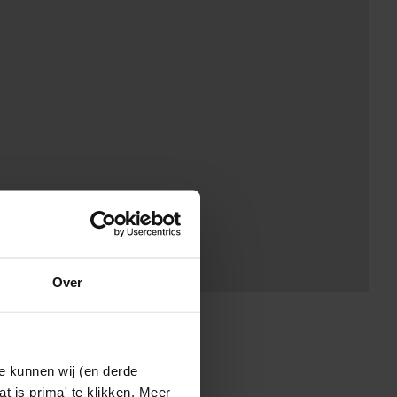
Over
e kunnen wij (en derde
t is prima' te klikken. Meer