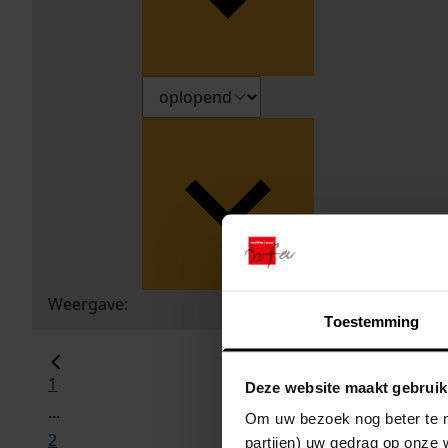
Weergave:
Toestemming
1
Deze website maakt gebruik
...
Om uw bezoek nog beter te m
2
partijen) uw gedrag op onze 