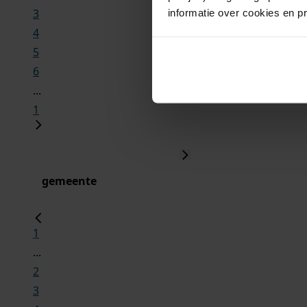
3
informatie over cookies en p
4
5
6
...
1
gemeente
1
...
2
3