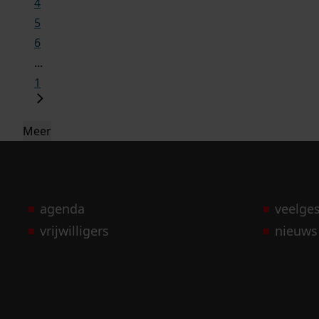
4
5
6
...
1
Meer
agenda
veelge
vrijwilligers
nieuws