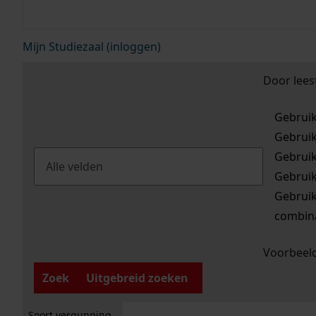
Mijn Studiezaal (inloggen)
Door lees
Gebrui
Gebrui
Gebrui
Gebrui
Gebrui
combina
Voorbeeld
Zoek
Uitgebreid zoeken
Soort vergunning