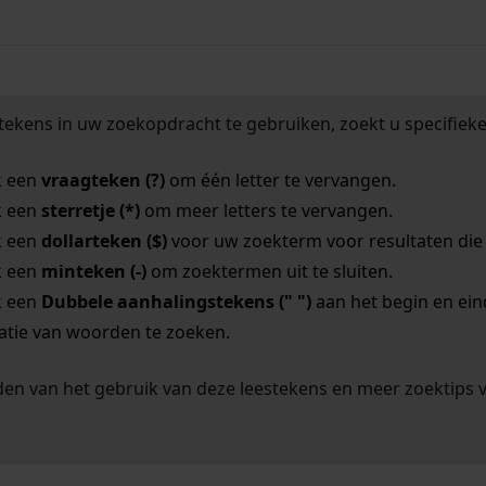
tekens in uw zoekopdracht te gebruiken, zoekt u specifieker
k een
vraagteken (?)
om één letter te vervangen.
k een
sterretje (*)
om meer letters te vervangen.
k een
dollarteken ($)
voor uw zoekterm voor resultaten die o
k een
minteken (-)
om zoektermen uit te sluiten.
k een
Dubbele aanhalingstekens (" ")
aan het begin en ei
tie van woorden te zoeken.
en van het gebruik van deze leestekens en meer zoektips 