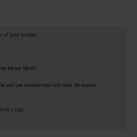
 of juist breder:
p elkaar lijken.
nde van uw zoektermen om naar de exacte
vindt u
hier
.