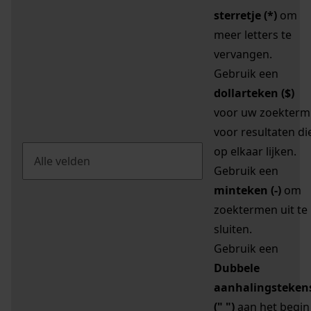
sterretje (*)
om
meer letters te
vervangen.
Gebruik een
dollarteken ($)
voor uw zoekterm
voor resultaten di
op elkaar lijken.
Gebruik een
minteken (-)
om
zoektermen uit te
sluiten.
Gebruik een
Dubbele
aanhalingsteken
(" ")
aan het begin