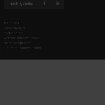
inschrijven
steun ons
privacybeleid
cookiebeleid
website door webreact
toegankelijkheid
algemene voorwaarden