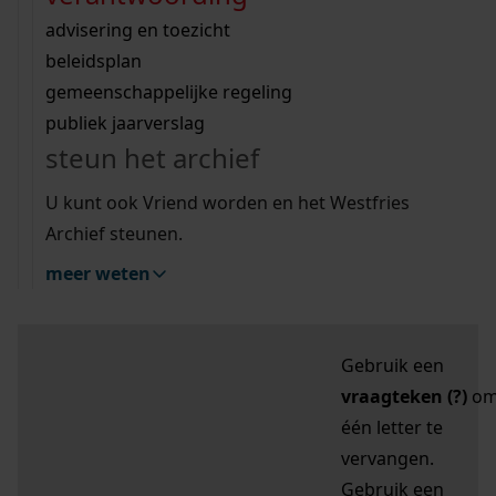
zoektips
Wij helpen u op weg met een aantal zoektips.
bekijk ons geschiedenislokaal
vergunningen
bouwvergunningen
advisering en toezicht
bekijk alle zoektips
beeld en geluid
omgevingsvergunningen
beleidsplan
uitleg nodig?
gemeenschappelijke regeling
publiek jaarverslag
Mijn Studiezaal (inloggen)
Wij helpen u op weg met een aantal zoektips.
steun het archief
bekijk alle zoektips
Door leestekens in
U kunt ook Vriend worden en het Westfries
uw zoekopdracht te
Archief steunen.
gebruiken, zoekt u
meer weten
specifieker of juist
breder:
Gebruik een
vraagteken (?)
o
één letter te
vervangen.
Gebruik een