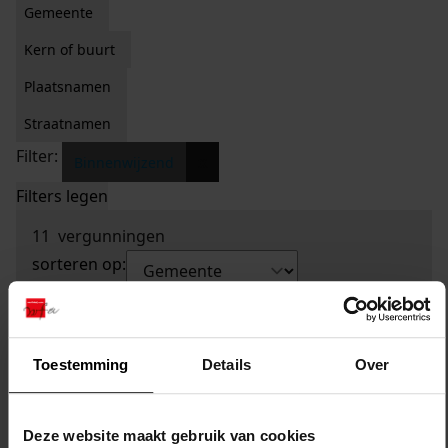
Gemeente
Kern of buurt
Plaatsnamen
Straatnamen
Filter:
x
Binnenwijzend
Filters legen
11
vergunningen
sorteren op:
Toestemming
Details
Over
Deze website maakt gebruik van cookies