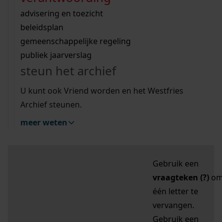
zoektips
Wij helpen u op weg met een aantal zoektips.
bekijk ons geschiedenislokaal
vergunningen
bouwvergunningen
advisering en toezicht
bekijk alle zoektips
beeld en geluid
omgevingsvergunningen
beleidsplan
uitleg nodig?
gemeenschappelijke regeling
publiek jaarverslag
Mijn Studiezaal (inloggen)
Wij helpen u op weg met een aantal zoektips.
steun het archief
bekijk alle zoektips
Door leestekens in
U kunt ook Vriend worden en het Westfries
uw zoekopdracht te
Archief steunen.
gebruiken, zoekt u
meer weten
specifieker of juist
breder:
Gebruik een
vraagteken (?)
o
één letter te
vervangen.
Gebruik een