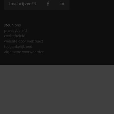
inschrijven
steun ons
privacybeleid
cookiebeleid
website door webreact
toegankelijkheid
algemene voorwaarden