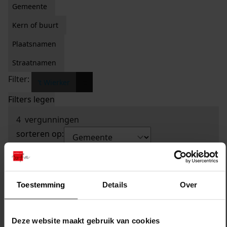
Gemeente
Kern of buurt
Plaatsnamen
Straatnamen
Filter:
x
't Wierker
Filters legen
4
vergunningen
sorteren op:
Toestemming
Details
Over
Deze website maakt gebruik van cookies