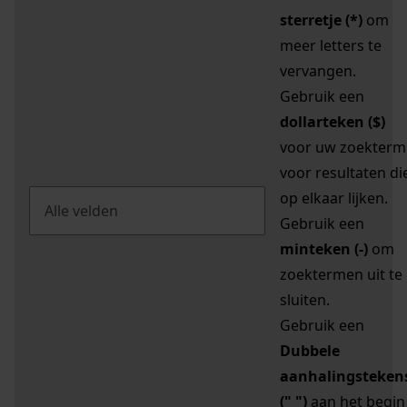
sterretje (*)
om
meer letters te
vervangen.
Gebruik een
dollarteken ($)
voor uw zoekterm
voor resultaten di
op elkaar lijken.
Gebruik een
minteken (-)
om
zoektermen uit te
sluiten.
Gebruik een
Dubbele
aanhalingsteken
(" ")
aan het begin