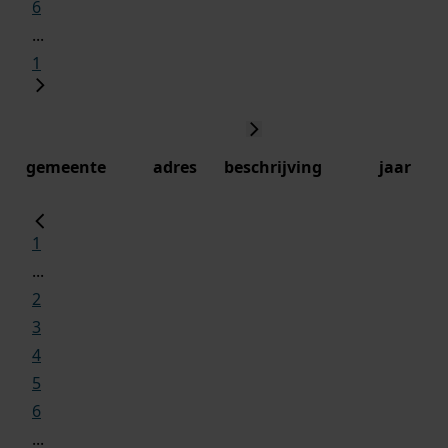
6
...
1
gemeente
adres
beschrijving
jaar
1
...
2
3
4
5
6
...