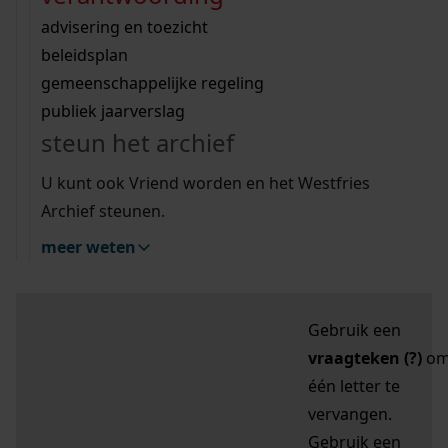
zoektips
Wij helpen u op weg met een aantal zoektips.
bekijk ons geschiedenislokaal
vergunningen
bouwvergunningen
advisering en toezicht
bekijk alle zoektips
beeld en geluid
omgevingsvergunningen
beleidsplan
uitleg nodig?
gemeenschappelijke regeling
publiek jaarverslag
Mijn Studiezaal (inloggen)
Wij helpen u op weg met een aantal zoektips.
steun het archief
bekijk alle zoektips
Door leestekens in
U kunt ook Vriend worden en het Westfries
uw zoekopdracht te
Archief steunen.
gebruiken, zoekt u
meer weten
specifieker of juist
breder:
Gebruik een
vraagteken (?)
o
één letter te
vervangen.
Gebruik een