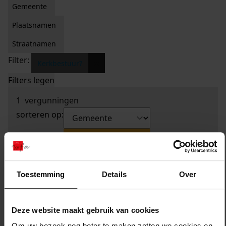
Gemeente
Plaatsnamen
Straatnamen
Filter:
x
Kerkbestuur?
Filters legen
1
vergunningen
sorteren op:
Toestemming
Details
Over
Deze website maakt gebruik van cookies
Om uw bezoek nog beter te maken zetten we cookies en