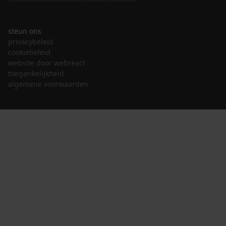
steun ons
privacybeleid
cookiebeleid
website door webreact
toegankelijkheid
algemene voorwaarden