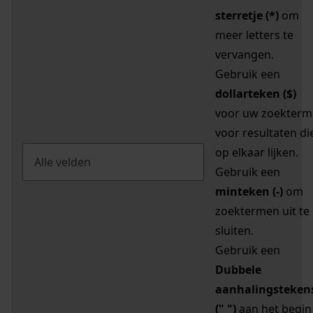
sterretje (*)
om
meer letters te
vervangen.
Gebruik een
dollarteken ($)
voor uw zoekterm
voor resultaten di
op elkaar lijken.
Gebruik een
minteken (-)
om
zoektermen uit te
sluiten.
Gebruik een
Dubbele
aanhalingsteken
(" ")
aan het begin