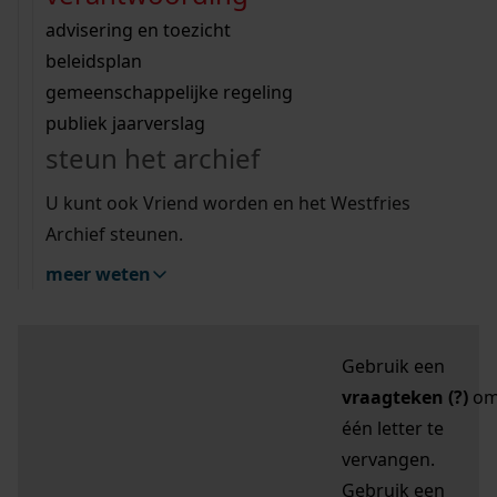
zoektips
Wij helpen u op weg met een aantal zoektips.
bekijk ons geschiedenislokaal
vergunningen
bouwvergunningen
advisering en toezicht
bekijk alle zoektips
beeld en geluid
omgevingsvergunningen
beleidsplan
uitleg nodig?
gemeenschappelijke regeling
publiek jaarverslag
Mijn Studiezaal (inloggen)
Wij helpen u op weg met een aantal zoektips.
steun het archief
bekijk alle zoektips
Door leestekens in
U kunt ook Vriend worden en het Westfries
uw zoekopdracht te
Archief steunen.
gebruiken, zoekt u
meer weten
specifieker of juist
breder:
Gebruik een
vraagteken (?)
o
één letter te
vervangen.
Gebruik een