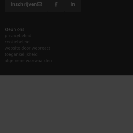
inschrijven
steun ons
privacybeleid
cookiebeleid
website door webreact
toegankelijkheid
algemene voorwaarden