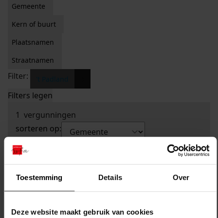
Gemeente
Kern of buurt
Plaatsnamen
Straatnamen
Filter:
x
't Padland
Filters legen
1
vergunningen
sorteren op:
Toestemming
Details
Over
Deze website maakt gebruik van cookies