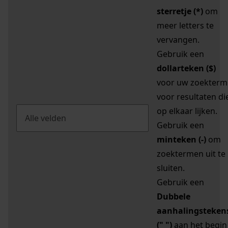
sterretje (*)
om
meer letters te
vervangen.
Gebruik een
dollarteken ($)
voor uw zoekterm
voor resultaten di
op elkaar lijken.
Gebruik een
minteken (-)
om
zoektermen uit te
sluiten.
Gebruik een
Dubbele
aanhalingsteken
(" ")
aan het begin