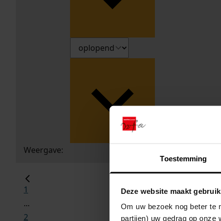
Weergave:
Toestemming
1
Deze website maakt gebruik
...
Om uw bezoek nog beter te m
2
partijen) uw gedrag op onze 