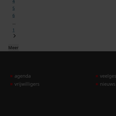
4
5
6
...
1
Meer
agenda
veelge
vrijwilligers
nieuws