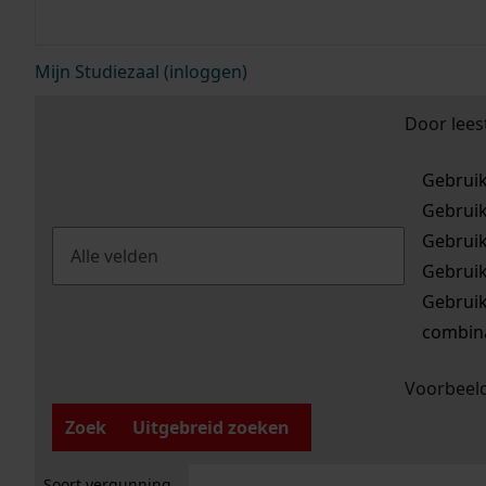
Mijn Studiezaal (inloggen)
Door lees
Gebrui
Gebrui
Gebrui
Gebrui
Gebrui
combina
Voorbeeld
Zoek
Uitgebreid zoeken
Soort vergunning