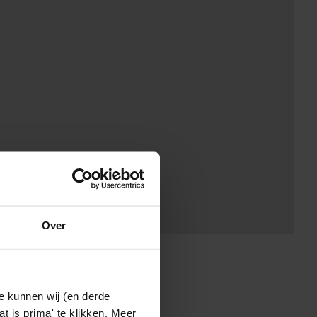
Over
e kunnen wij (en derde
t is prima' te klikken. Meer