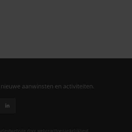
 nieuwe aanwinsten en activiteiten.
beleid
website door webreact
toegankelijkheid