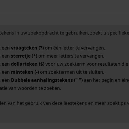
tekens in uw zoekopdracht te gebruiken, zoekt u specifieker
k een
vraagteken (?)
om één letter te vervangen.
k een
sterretje (*)
om meer letters te vervangen.
k een
dollarteken ($)
voor uw zoekterm voor resultaten die o
k een
minteken (-)
om zoektermen uit te sluiten.
k een
Dubbele aanhalingstekens (" ")
aan het begin en ei
tie van woorden te zoeken.
en van het gebruik van deze leestekens en meer zoektips 