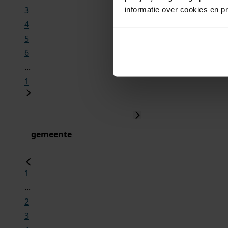
3
informatie over cookies en p
4
5
6
...
1
gemeente
1
...
2
3