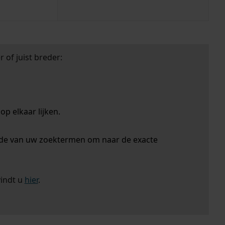
 of juist breder:
p elkaar lijken.
nde van uw zoektermen om naar de exacte
vindt u
hier
.