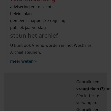
zoektips
Wij helpen u op weg met een aantal zoektips.
bekijk ons geschiedenislokaal
vergunningen
bouwvergunningen
advisering en toezicht
bekijk alle zoektips
beeld en geluid
omgevingsvergunningen
beleidsplan
uitleg nodig?
gemeenschappelijke regeling
publiek jaarverslag
Mijn Studiezaal (inloggen)
Wij helpen u op weg met een aantal zoektips.
steun het archief
bekijk alle zoektips
Door leestekens in
U kunt ook Vriend worden en het Westfries
uw zoekopdracht te
Archief steunen.
gebruiken, zoekt u
meer weten
specifieker of juist
breder:
Gebruik een
vraagteken (?)
o
één letter te
vervangen.
Gebruik een