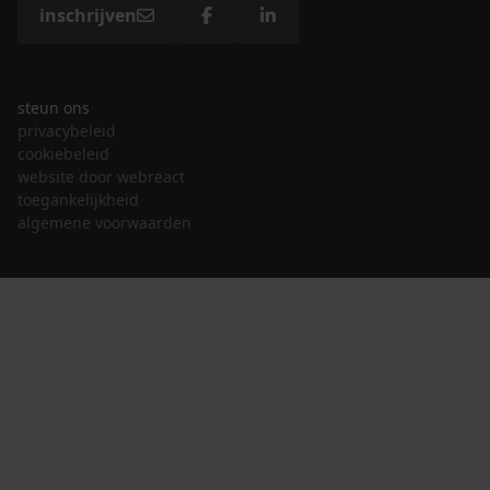
inschrijven
steun ons
privacybeleid
cookiebeleid
website door webreact
toegankelijkheid
algemene voorwaarden