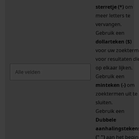
sterretje (*)
om
meer letters te
vervangen.
Gebruik een
dollarteken ($)
voor uw zoekterm
voor resultaten di
op elkaar lijken.
Gebruik een
minteken (-)
om
zoektermen uit te
sluiten.
Gebruik een
Dubbele
aanhalingsteken
(" ")
aan het begin