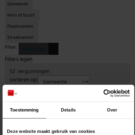
Gemeente
Kern of buurt
Plaatsnamen
Straatnamen
Filter:
x
Wijdesteeg
Filters legen
52
vergunningen
sorteren op:
Toestemming
Details
Over
Deze website maakt gebruik van cookies