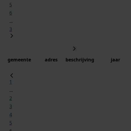
5
6
...
3
gemeente
adres
beschrijving
jaar
1
...
2
3
4
5