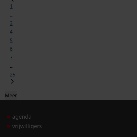
1
...
3
4
5
6
7
...
25
Meer
agenda
vrijwilligers