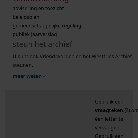
zoektips
Wij helpen u op weg met een aantal zoektips.
bekijk ons geschiedenislokaal
vergunningen
bouwvergunningen
advisering en toezicht
bekijk alle zoektips
beeld en geluid
omgevingsvergunningen
beleidsplan
uitleg nodig?
gemeenschappelijke regeling
publiek jaarverslag
Mijn Studiezaal (inloggen)
Wij helpen u op weg met een aantal zoektips.
steun het archief
bekijk alle zoektips
Door leestekens in
U kunt ook Vriend worden en het Westfries Archief
uw zoekopdracht te
steunen.
gebruiken, zoekt u
meer weten
specifieker of juist
breder:
Gebruik een
vraagteken (?)
o
één letter te
vervangen.
Gebruik een