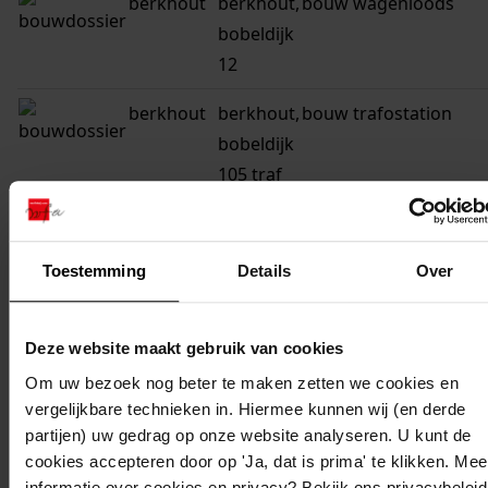
berkhout
berkhout,
bouw wagenloods
bobeldijk
12
berkhout
berkhout,
bouw trafostation
bobeldijk
105 traf
berkhout
berkhout,
vergroten woning
bobeldijk
Toestemming
Details
Over
51
berkhout
berkhout,
bouw garage
Deze website maakt gebruik van cookies
bobeldijk
Om uw bezoek nog beter te maken zetten we cookies en
98
vergelijkbare technieken in. Hiermee kunnen wij (en derde
partijen) uw gedrag op onze website analyseren. U kunt de
berkhout
berkhout,
bouw garage/berging
cookies accepteren door op 'Ja, dat is prima' te klikken. Mee
bobeldijk
informatie over cookies en privacy? Bekijk ons privacybeleid