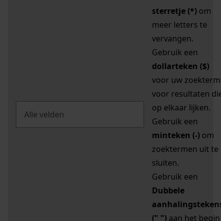
sterretje (*)
om
meer letters te
vervangen.
Gebruik een
dollarteken ($)
voor uw zoekterm
voor resultaten di
op elkaar lijken.
Gebruik een
minteken (-)
om
zoektermen uit te
sluiten.
Gebruik een
Dubbele
aanhalingsteken
(" ")
aan het begin