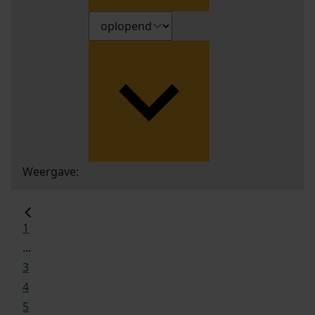
Weergave:
1
...
3
4
5