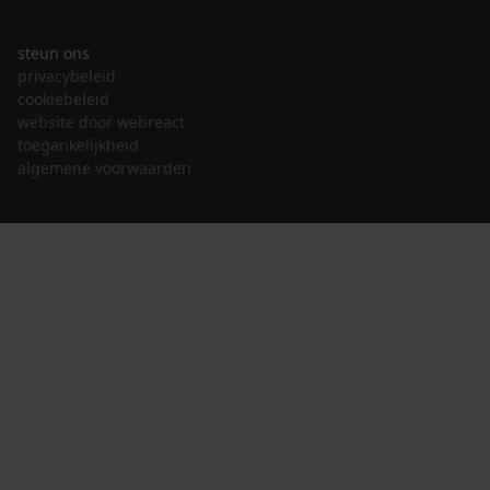
steun ons
privacybeleid
cookiebeleid
website door webreact
toegankelijkheid
algemene voorwaarden