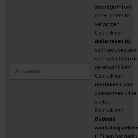
sterretje (*)
om
meer letters te
vervangen.
Gebruik een
dollarteken ($)
voor uw zoekterm
voor resultaten di
op elkaar lijken.
Gebruik een
minteken (-)
om
zoektermen uit te
sluiten.
Gebruik een
Dubbele
aanhalingsteken
(" ")
aan het begin