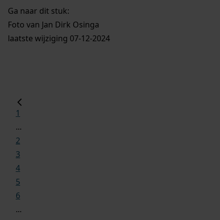
Ga naar dit stuk:
Foto van Jan Dirk Osinga
laatste wijziging 07-12-2024
1
...
2
3
4
5
6
...