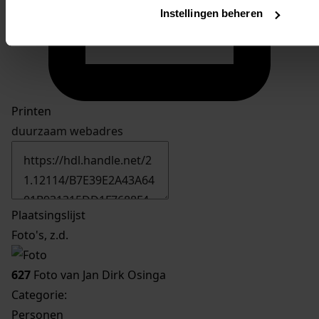
Instellingen beheren
Printen
duurzaam webadres
Plaatsingslijst
Foto's, z.d.
627
Foto van Jan Dirk Osinga
Categorie:
Personen