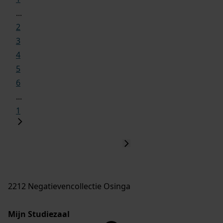
...
2
3
4
5
6
...
1
2212 Negatievencollectie Osinga
Mijn Studiezaal