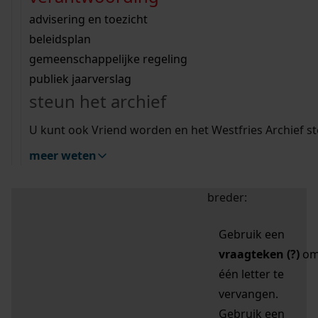
zoektips
Wij helpen u op weg met een aantal zoektips.
bekijk ons geschiedenislokaal
vergunningen
bouwvergunningen
advisering en toezicht
bekijk alle zoektips
beeld en geluid
omgevingsvergunningen
beleidsplan
uitleg nodig?
gemeenschappelijke regeling
publiek jaarverslag
Mijn Studiezaal (inloggen)
Wij helpen u op weg met een aantal zoektips.
steun het archief
bekijk alle zoektips
Door leestekens in
U kunt ook Vriend worden en het Westfries Archief s
uw zoekopdracht te
meer weten
gebruiken, zoekt u
specifieker of juist
breder:
Gebruik een
vraagteken (?)
o
één letter te
vervangen.
Gebruik een