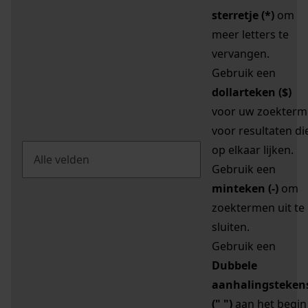
sterretje (*)
om
meer letters te
vervangen.
Gebruik een
dollarteken ($)
voor uw zoekterm
voor resultaten di
op elkaar lijken.
Gebruik een
minteken (-)
om
zoektermen uit te
sluiten.
Gebruik een
Dubbele
aanhalingsteken
(" ")
aan het begin