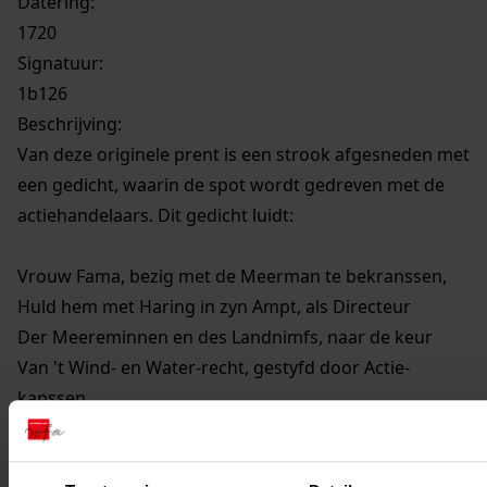
Datering
:
1720
Signatuur:
1b126
Beschrijving:
Van deze originele prent is een strook afgesneden met
een gedicht, waarin de spot wordt gedreven met de
actiehandelaars. Dit gedicht luidt:
Vrouw Fama, bezig met de Meerman te bekranssen,
Huld hem met Haring in zyn Ampt, als Directeur
Der Meereminnen en des Landnimfs, naar de keur
Van 't Wind- en Water-recht, gestyfd door Actie-
kanssen.
't Schip voerd de schilden van Westvrieslands zeven
Steên;