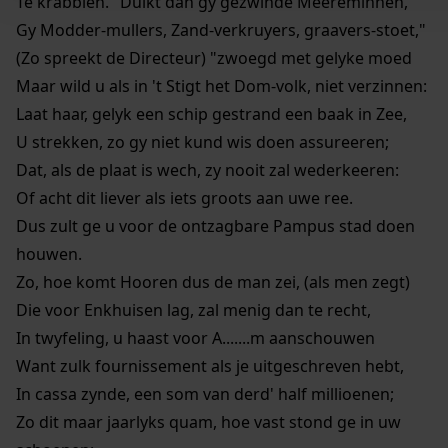
Te krabblen. "Duikt dan gy gezwinde Meereminnen,
Gy Modder-mullers, Zand-verkruyers, graavers-stoet,"
(Zo spreekt de Directeur) "zwoegd met gelyke moed
Maar wild u als in 't Stigt het Dom-volk, niet verzinnen:
Laat haar, gelyk een schip gestrand een baak in Zee,
U strekken, zo gy niet kund wis doen assureeren;
Dat, als de plaat is wech, zy nooit zal wederkeeren:
Of acht dit liever als iets groots aan uwe ree.
Dus zult ge u voor de ontzagbare Pampus stad doen
houwen.
Zo, hoe komt Hooren dus de man zei, (als men zegt)
Die voor Enkhuisen lag, zal menig dan te recht,
In twyfeling, u haast voor A.......m aanschouwen
Want zulk fournissement als je uitgeschreven hebt,
In cassa zynde, een som van derd' half millioenen;
Zo dit maar jaarlyks quam, hoe vast stond ge in uw