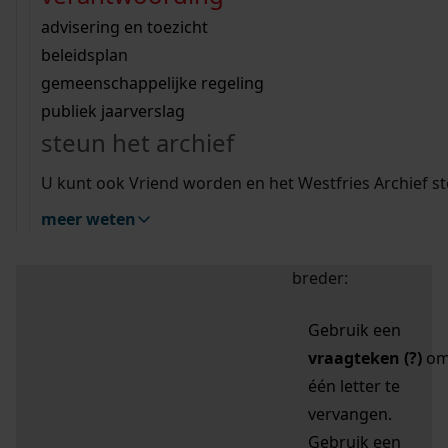
zoektips
Wij helpen u op weg met een aantal zoektips.
bekijk ons geschiedenislokaal
vergunningen
bouwvergunningen
advisering en toezicht
bekijk alle zoektips
beeld en geluid
omgevingsvergunningen
beleidsplan
uitleg nodig?
gemeenschappelijke regeling
publiek jaarverslag
Mijn Studiezaal (inloggen)
Wij helpen u op weg met een aantal zoektips.
steun het archief
bekijk alle zoektips
Door leestekens in
U kunt ook Vriend worden en het Westfries Archief s
uw zoekopdracht te
meer weten
gebruiken, zoekt u
specifieker of juist
breder:
Gebruik een
vraagteken (?)
o
één letter te
vervangen.
Gebruik een