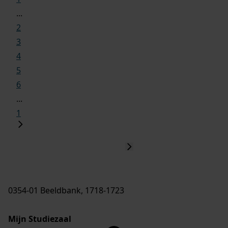
...
2
3
4
5
6
...
1
0354-01 Beeldbank, 1718-1723
Mijn Studiezaal