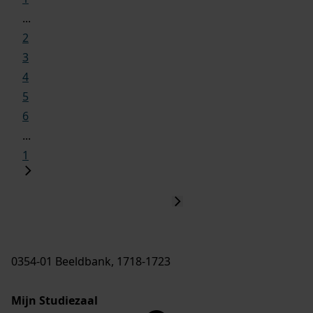
...
2
3
4
5
6
...
1
0354-01 Beeldbank, 1718-1723
Mijn Studiezaal