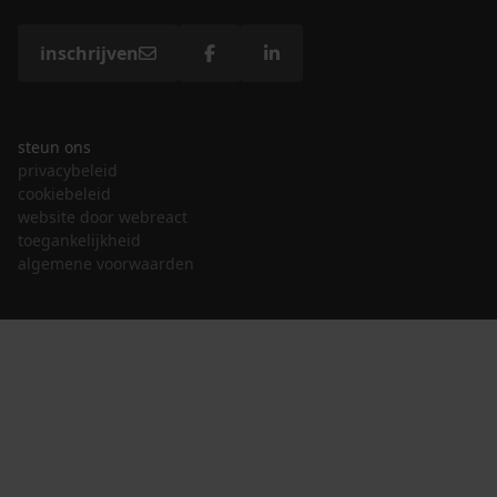
inschrijven
steun ons
privacybeleid
cookiebeleid
website door webreact
toegankelijkheid
algemene voorwaarden