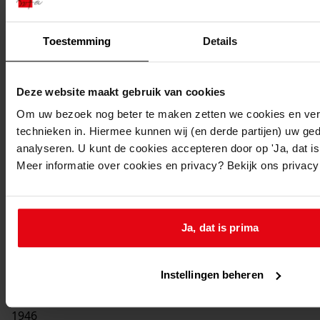
Toestemming
Details
Deze website maakt gebruik van cookies
Printen
Om uw bezoek nog beter te maken zetten we cookies en verg
duurzaam webadres
technieken in. Hiermee kunnen wij (en derde partijen) uw ge
analyseren. U kunt de cookies accepteren door op 'Ja, dat is 
Meer informatie over cookies en privacy? Bekijk ons privac
Ja, dat is prima
65j5(22)
Deelnemers aan het jubileumfeest van de HBS
Enkhuizen op de boot, 1946, 22, 23 en 24 augustus
Instellingen beheren
Datering
:
1946