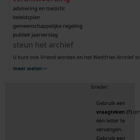
zoektips
Wij helpen u op weg met een aantal zoektips.
bekijk ons geschiedenislokaal
vergunningen
bouwvergunningen
advisering en toezicht
bekijk alle zoektips
beeld en geluid
omgevingsvergunningen
beleidsplan
uitleg nodig?
gemeenschappelijke regeling
publiek jaarverslag
Mijn Studiezaal (inloggen)
Wij helpen u op weg met een aantal zoektips.
steun het archief
bekijk alle zoektips
Door leestekens in
U kunt ook Vriend worden en het Westfries Archief s
uw zoekopdracht te
meer weten
gebruiken, zoekt u
specifieker of juist
breder:
Gebruik een
vraagteken (?)
o
één letter te
vervangen.
Gebruik een