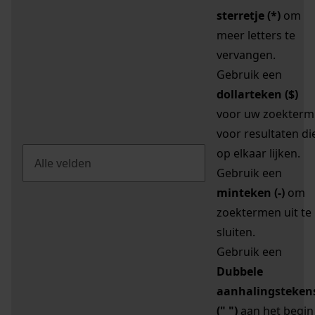
sterretje (*)
om
meer letters te
vervangen.
Gebruik een
dollarteken ($)
voor uw zoekterm
voor resultaten di
op elkaar lijken.
Gebruik een
minteken (-)
om
zoektermen uit te
sluiten.
Gebruik een
Dubbele
aanhalingsteken
(" ")
aan het begin